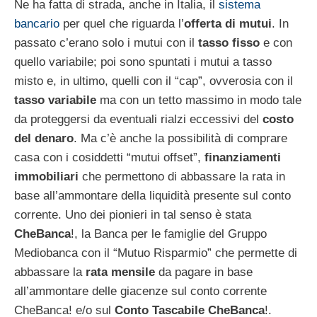
Ne ha fatta di strada, anche in Italia, il
sistema
bancario
per quel che riguarda l’
offerta di mutui
. In
passato c’erano solo i mutui con il
tasso fisso
e con
quello variabile; poi sono spuntati i mutui a tasso
misto e, in ultimo, quelli con il “cap”, ovverosia con il
tasso variabile
ma con un tetto massimo in modo tale
da proteggersi da eventuali rialzi eccessivi del
costo
del denaro
. Ma c’è anche la possibilità di comprare
casa con i cosiddetti “mutui offset”,
finanziamenti
immobiliari
che permettono di abbassare la rata in
base all’ammontare della liquidità presente sul conto
corrente. Uno dei pionieri in tal senso è stata
CheBanca
!, la Banca per le famiglie del Gruppo
Mediobanca con il “Mutuo Risparmio” che permette di
abbassare la
rata mensile
da pagare in base
all’ammontare delle giacenze sul conto corrente
CheBanca! e/o sul
Conto Tascabile CheBanca
!.