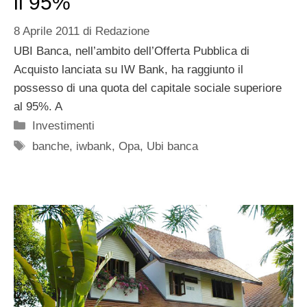
il 95%
8 Aprile 2011
di
Redazione
UBI Banca, nell’ambito dell’Offerta Pubblica di
Acquisto lanciata su IW Bank, ha raggiunto il
possesso di una quota del capitale sociale superiore
al 95%. A
Categorie
Investimenti
Tag
banche
,
iwbank
,
Opa
,
Ubi banca