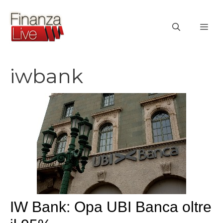
Vai
al
ME
contenuto
iwbank
IW Bank: Opa UBI Banca oltre