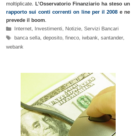
moltiplicate.
L’Osservatorio Finanziario ha steso un
rapporto sui conti correnti on line per il 2008
e ne
prevede il boom
.
Categorie
Internet
,
Investimenti
,
Notizie
,
Servizi Bancari
Tag
banca sella
,
deposito
,
fineco
,
iwbank
,
santander
,
webank