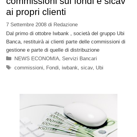
commissioni sui fondi e sicav
ai propri clienti
7 Settembre 2008
di
Redazione
Dal primo di ottobre Iwbank , società del gruppo Ubi
Banca, restituirà ai clienti parte delle commissioni di
gestione e parte di quelle di distribuzione
Categorie
NEWS ECONOMIA
,
Servizi Bancari
Tag
commissioni
,
Fondi
,
iwbank
,
sicav
,
Ubi