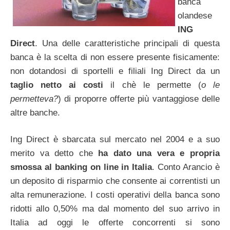
banca
olandese
ING
Direct
. Una delle caratteristiche principali di questa
banca è la scelta di non essere presente fisicamente:
non dotandosi di sportelli e filiali Ing Direct da un
taglio netto ai costi
il chè le permette (
o le
permetteva?
) di proporre offerte più vantaggiose delle
altre banche.
Ing Direct è sbarcata sul mercato nel 2004 e a suo
merito va detto che
ha dato una vera e propria
smossa al banking on line in Italia
. Conto Arancio è
un deposito di risparmio che consente ai correntisti un
alta remunerazione. I costi operativi della banca sono
ridotti allo 0,50% ma dal momento del suo arrivo in
Italia ad oggi le offerte concorrenti si sono