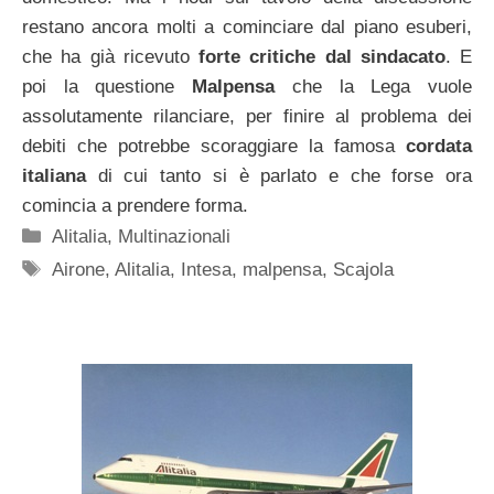
restano ancora molti a cominciare dal piano esuberi,
che ha già ricevuto
forte critiche dal sindacato
. E
poi la questione
Malpensa
che la Lega vuole
assolutamente rilanciare, per finire al problema dei
debiti che potrebbe scoraggiare la famosa
cordata
italiana
di cui tanto si è parlato e che forse ora
comincia a prendere forma.
Categorie
Alitalia
,
Multinazionali
Tag
Airone
,
Alitalia
,
Intesa
,
malpensa
,
Scajola