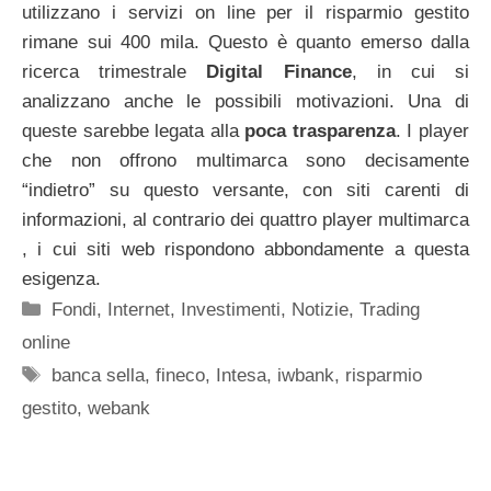
utilizzano i servizi on line per il risparmio gestito
rimane sui 400 mila. Questo è quanto emerso dalla
ricerca trimestrale
Digital Finance
, in cui si
analizzano anche le possibili motivazioni. Una di
queste sarebbe legata alla
poca trasparenza
. I player
che non offrono multimarca sono decisamente
“indietro” su questo versante, con siti carenti di
informazioni, al contrario dei quattro player multimarca
, i cui siti web rispondono abbondamente a questa
esigenza.
Categorie
Fondi
,
Internet
,
Investimenti
,
Notizie
,
Trading
online
Tag
banca sella
,
fineco
,
Intesa
,
iwbank
,
risparmio
gestito
,
webank