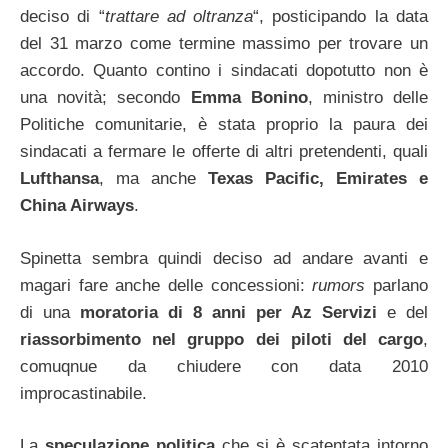
deciso di “
trattare ad oltranza
“, posticipando la data
del 31 marzo come termine massimo per trovare un
accordo. Quanto contino i sindacati dopotutto non è
una novità; secondo
Emma Bonino
, ministro delle
Politiche comunitarie, è stata proprio la paura dei
sindacati a fermare le offerte di altri pretendenti, quali
Lufthansa
, ma anche
Texas Pacific, Emirates e
China Airways
.
Spinetta sembra quindi deciso ad andare avanti e
magari fare anche delle concessioni:
rumors
parlano
di una
moratoria di 8 anni per Az Servizi
e del
riassorbimento nel gruppo dei piloti del cargo
,
comuqnue da chiudere con data 2010
improcastinabile.
La
speculazione politica
che si è scatentata intorno