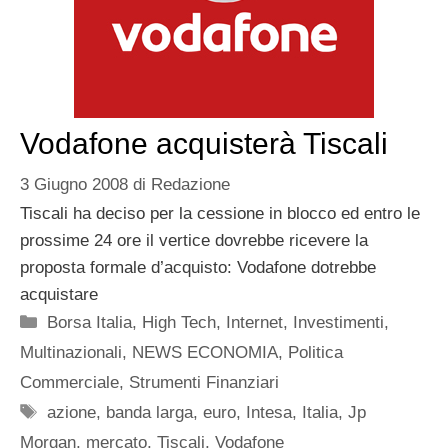
Vodafone acquisterà Tiscali
3 Giugno 2008
di
Redazione
Tiscali ha deciso per la cessione in blocco ed entro le
prossime 24 ore il vertice dovrebbe ricevere la
proposta formale d’acquisto: Vodafone dotrebbe
acquistare
Categorie
Borsa Italia
,
High Tech
,
Internet
,
Investimenti
,
Multinazionali
,
NEWS ECONOMIA
,
Politica
Commerciale
,
Strumenti Finanziari
Tag
azione
,
banda larga
,
euro
,
Intesa
,
Italia
,
Jp
Morgan
,
mercato
,
Tiscali
,
Vodafone