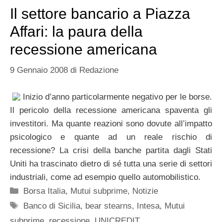
Il settore bancario a Piazza
Affari: la paura della
recessione americana
9 Gennaio 2008
di
Redazione
Inizio d’anno particolarmente negativo per le borse.
Il pericolo della recessione americana spaventa gli
investitori. Ma quante reazioni sono dovute all’impatto
psicologico e quante ad un reale rischio di
recessione? La crisi della banche partita dagli Stati
Uniti ha trascinato dietro di sé tutta una serie di settori
industriali, come ad esempio quello automobilistico.
Categorie
Borsa Italia
,
Mutui subprime
,
Notizie
Tag
Banco di Sicilia
,
bear stearns
,
Intesa
,
Mutui
subprime
,
recessione
,
UNICREDIT