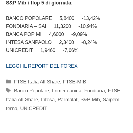
S&P Mib i flop 5 di giornata:
BANCO POPOLARE 5,8400 -13,42%
FONDIARIA – SAI 11,3200 -10,94%
BANCA POP MI 4,6000 -9,09%
INTESA SANPAOLO 2,3400 -8,24%
UNICREDIT 1,9460 -7,66%
LEGGI IL REPORT DEL FOREX
Categorie
FTSE Italia All Share
,
FTSE-MIB
Tag
Banco Popolare
,
finmeccanica
,
Fondiaria
,
FTSE
Italia All Share
,
Intesa
,
Parmalat
,
S&P Mib
,
Saipem
,
terna
,
UNICREDIT