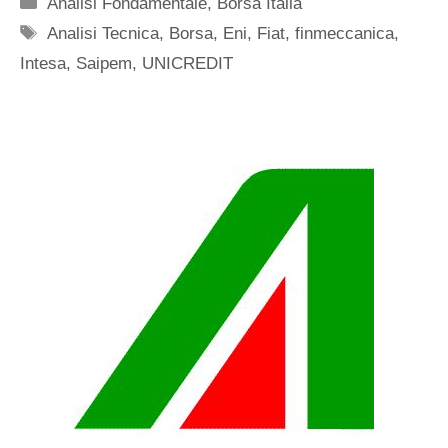
Categorie
Analisi Fondamentale
,
Borsa Italia
Tag
Analisi Tecnica
,
Borsa
,
Eni
,
Fiat
,
finmeccanica
,
Intesa
,
Saipem
,
UNICREDIT