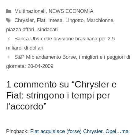
Categorie
Multinazionali
,
NEWS ECONOMIA
Tag
Chrysler
,
Fiat
,
Intesa
,
Lingotto
,
Marchionne
,
piazza affari
,
sindacati
Banca Ubs cede divisione brasiliana per 2,5
miliardi di dollari
S&P Mib andamento Borse, i migliori e i peggiori di
giornata: 20-04-2009
1 commento su “Chrysler e
Fiat: stringono i tempi per
l’accordo”
Pingback:
Fiat acquisisce (forse) Chrysler, Opel…ma