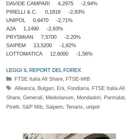
DAVIDE CAMPARI 4,2975 -2,94%
PIRELLI & C. 0,1818 -2,83%
UNIPOL 0,6470 -2,71%
A2A 1,1490 -2,63%
PRYSMIAN 7,5700 -2,20%
SAIPEM 13,5200 -1,82%
LOTTOMATICA 12,6000 -1,56%
LEGGI IL REPORT DEL FOREX
Categorie
FTSE Italia All Share
,
FTSE-MIB
Tag
Alleanza
,
Bulgari
,
Eni
,
Fondiaria
,
FTSE Italia All
Share
,
Generali
,
Mediolanum
,
Mondadori
,
Parmalat
,
Pirelli
,
S&P Mib
,
Saipem
,
Tenaris
,
unipol