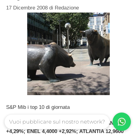
17 Dicembre 2008
di
Redazione
S&P Mib i top 10 di giornata
Vuoi pubblicare sul nostro network?
FINMECCANICA 10,7700 +5,80%; PRYSMIAN 8,7500
+4,29%; ENEL 4,4000 +2,92%; ATLANTIA 12,9600