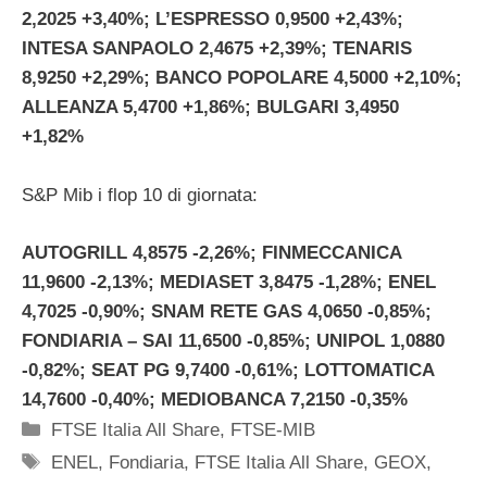
2,2025 +3,40%; L’ESPRESSO 0,9500 +2,43%;
INTESA SANPAOLO 2,4675 +2,39%; TENARIS
8,9250 +2,29%; BANCO POPOLARE 4,5000 +2,10%;
ALLEANZA 5,4700 +1,86%; BULGARI 3,4950
+1,82%
S&P Mib i flop 10 di giornata:
AUTOGRILL 4,8575 -2,26%; FINMECCANICA
11,9600 -2,13%; MEDIASET 3,8475 -1,28%; ENEL
4,7025 -0,90%; SNAM RETE GAS 4,0650 -0,85%;
FONDIARIA – SAI 11,6500 -0,85%; UNIPOL 1,0880
-0,82%; SEAT PG 9,7400 -0,61%; LOTTOMATICA
14,7600 -0,40%; MEDIOBANCA 7,2150 -0,35%
Categorie
FTSE Italia All Share
,
FTSE-MIB
Tag
ENEL
,
Fondiaria
,
FTSE Italia All Share
,
GEOX
,