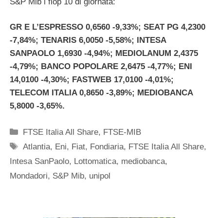
S&P Mib i flop 10 di giornata:
GR E L’ESPRESSO 0,6560 -9,33%; SEAT PG 4,2300
-7,84%; TENARIS 6,0050 -5,58%; INTESA
SANPAOLO 1,6930 -4,94%; MEDIOLANUM 2,4375
-4,79%; BANCO POPOLARE 2,6475 -4,77%; ENI
14,0100 -4,30%; FASTWEB 17,0100 -4,01%;
TELECOM ITALIA 0,8650 -3,89%; MEDIOBANCA
5,8000 -3,65%.
Categorie
FTSE Italia All Share
,
FTSE-MIB
Tag
Atlantia
,
Eni
,
Fiat
,
Fondiaria
,
FTSE Italia All Share
,
Intesa SanPaolo
,
Lottomatica
,
mediobanca
,
Mondadori
,
S&P Mib
,
unipol