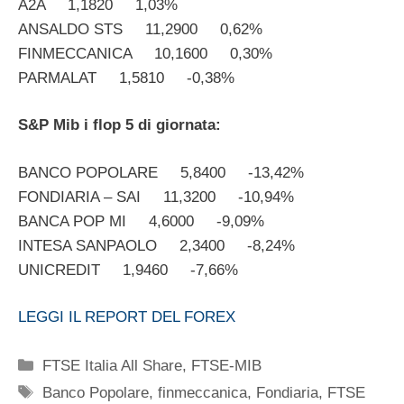
A2A 1,1820 1,03%
ANSALDO STS 11,2900 0,62%
FINMECCANICA 10,1600 0,30%
PARMALAT 1,5810 -0,38%
S&P Mib i flop 5 di giornata:
BANCO POPOLARE 5,8400 -13,42%
FONDIARIA – SAI 11,3200 -10,94%
BANCA POP MI 4,6000 -9,09%
INTESA SANPAOLO 2,3400 -8,24%
UNICREDIT 1,9460 -7,66%
LEGGI IL REPORT DEL FOREX
Categorie
FTSE Italia All Share
,
FTSE-MIB
Tag
Banco Popolare
,
finmeccanica
,
Fondiaria
,
FTSE