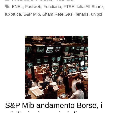
Tag
ENEL
,
Fastweb
,
Fondiaria
,
FTSE Italia All Share
,
luxottica
,
S&P Mib
,
Snam Rete Gas
,
Tenaris
,
unipol
S&P Mib andamento Borse, i