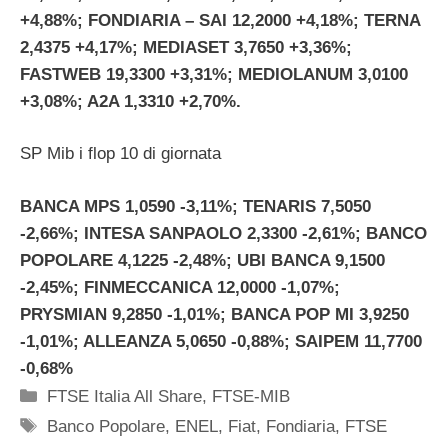
+4,88%; FONDIARIA – SAI 12,2000 +4,18%; TERNA
2,4375 +4,17%; MEDIASET 3,7650 +3,36%;
FASTWEB 19,3300 +3,31%; MEDIOLANUM 3,0100
+3,08%; A2A 1,3310 +2,70%.
SP Mib i flop 10 di giornata
BANCA MPS 1,0590 -3,11%; TENARIS 7,5050
-2,66%; INTESA SANPAOLO 2,3300 -2,61%; BANCO
POPOLARE 4,1225 -2,48%; UBI BANCA 9,1500
-2,45%; FINMECCANICA 12,0000 -1,07%;
PRYSMIAN 9,2850 -1,01%; BANCA POP MI 3,9250
-1,01%; ALLEANZA 5,0650 -0,88%; SAIPEM 11,7700
-0,68%
Categorie
FTSE Italia All Share
,
FTSE-MIB
Tag
Banco Popolare
,
ENEL
,
Fiat
,
Fondiaria
,
FTSE