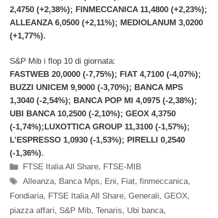
2,4750 (+2,38%); FINMECCANICA 11,4800 (+2,23%);
ALLEANZA 6,0500 (+2,11%); MEDIOLANUM 3,0200
(+1,77%).
S&P Mib i flop 10 di giornata:
FASTWEB 20,0000 (-7,75%); FIAT 4,7100 (-4,07%);
BUZZI UNICEM 9,9000 (-3,70%); BANCA MPS
1,3040 (-2,54%); BANCA POP MI 4,0975 (-2,38%);
UBI BANCA 10,2500 (-2,10%); GEOX 4,3750
(-1,74%);LUXOTTICA GROUP 11,3100 (-1,57%);
L’ESPRESSO 1,0930 (-1,53%); PIRELLI 0,2540
(-1,36%).
Categorie
FTSE Italia All Share
,
FTSE-MIB
Tag
Alleanza
,
Banca Mps
,
Eni
,
Fiat
,
finmeccanica
,
Fondiaria
,
FTSE Italia All Share
,
Generali
,
GEOX
,
piazza affari
,
S&P Mib
,
Tenaris
,
Ubi banca
,