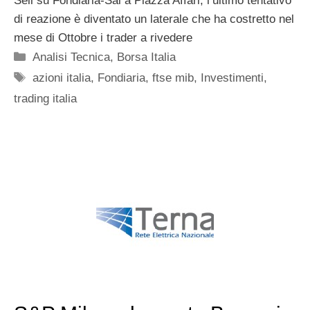
Sell su Fondiaria-Sai a Piazza Affari; l’ultimo tentativo
di reazione è diventato un laterale che ha costretto nel
mese di Ottobre i trader a rivedere
Categorie
Analisi Tecnica
,
Borsa Italia
Tag
azioni italia
,
Fondiaria
,
ftse mib
,
Investimenti
,
trading italia