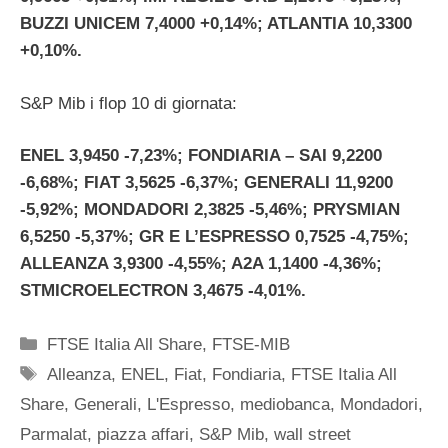
BUZZI UNICEM 7,4000 +0,14%; ATLANTIA 10,3300
+0,10%.
S&P Mib i flop 10 di giornata:
ENEL 3,9450 -7,23%; FONDIARIA – SAI 9,2200
-6,68%; FIAT 3,5625 -6,37%; GENERALI 11,9200
-5,92%; MONDADORI 2,3825 -5,46%; PRYSMIAN
6,5250 -5,37%; GR E L’ESPRESSO 0,7525 -4,75%;
ALLEANZA 3,9300 -4,55%; A2A 1,1400 -4,36%;
STMICROELECTRON 3,4675 -4,01%.
Categorie
FTSE Italia All Share
,
FTSE-MIB
Tag
Alleanza
,
ENEL
,
Fiat
,
Fondiaria
,
FTSE Italia All
Share
,
Generali
,
L'Espresso
,
mediobanca
,
Mondadori
,
Parmalat
,
piazza affari
,
S&P Mib
,
wall street