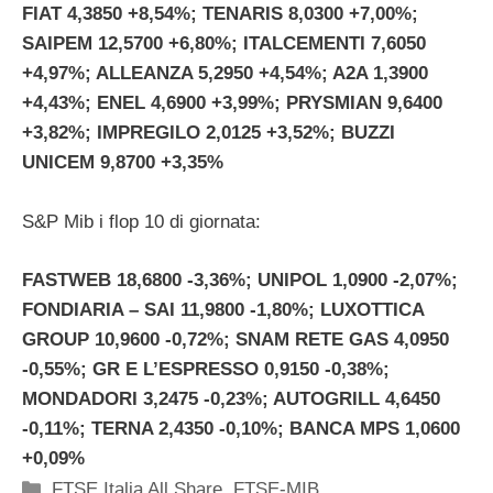
FIAT 4,3850 +8,54%; TENARIS 8,0300 +7,00%;
SAIPEM 12,5700 +6,80%; ITALCEMENTI 7,6050
+4,97%; ALLEANZA 5,2950 +4,54%; A2A 1,3900
+4,43%; ENEL 4,6900 +3,99%; PRYSMIAN 9,6400
+3,82%; IMPREGILO 2,0125 +3,52%; BUZZI
UNICEM 9,8700 +3,35%
S&P Mib i flop 10 di giornata:
FASTWEB 18,6800 -3,36%; UNIPOL 1,0900 -2,07%;
FONDIARIA – SAI 11,9800 -1,80%; LUXOTTICA
GROUP 10,9600 -0,72%; SNAM RETE GAS 4,0950
-0,55%; GR E L’ESPRESSO 0,9150 -0,38%;
MONDADORI 3,2475 -0,23%; AUTOGRILL 4,6450
-0,11%; TERNA 2,4350 -0,10%; BANCA MPS 1,0600
+0,09%
Categorie
FTSE Italia All Share
,
FTSE-MIB