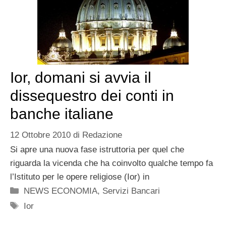
Ior, domani si avvia il
dissequestro dei conti in
banche italiane
12 Ottobre 2010
di
Redazione
Si apre una nuova fase istruttoria per quel che
riguarda la vicenda che ha coinvolto qualche tempo fa
l’Istituto per le opere religiose (Ior) in
Categorie
NEWS ECONOMIA
,
Servizi Bancari
Tag
Ior