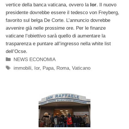
vertice della banca vaticana, ovvero la
Ior
. Il nuovo
presidente dovrebbe essere il tedesco von Freyberg,
favorito sul belga De Corte. L’annuncio dovrebbe
avvenire già nelle prossime ore. Per le finanze
vaticane l’obiettivo sarà quello di aumentare la
trasparenza e puntare all’ingresso nella white list
dell’Ocse.
Categorie
NEWS ECONOMIA
Tag
immobili
,
Ior
,
Papa
,
Roma
,
Vaticano