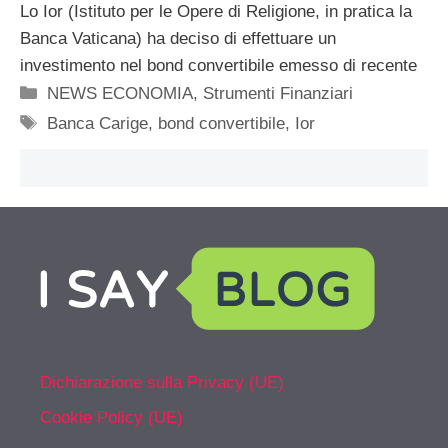
Lo Ior (Istituto per le Opere di Religione, in pratica la
Banca Vaticana) ha deciso di effettuare un
investimento nel bond convertibile emesso di recente
Categorie
NEWS ECONOMIA
,
Strumenti Finanziari
Tag
Banca Carige
,
bond convertibile
,
Ior
Dichiarazione sulla Privacy (UE)
Cookie Policy (UE)