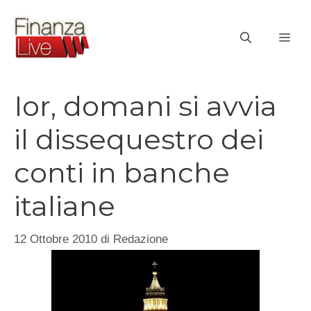
Vai
al
ME
contenuto
Ior, domani si avvia
il dissequestro dei
conti in banche
italiane
12 Ottobre 2010
di
Redazione