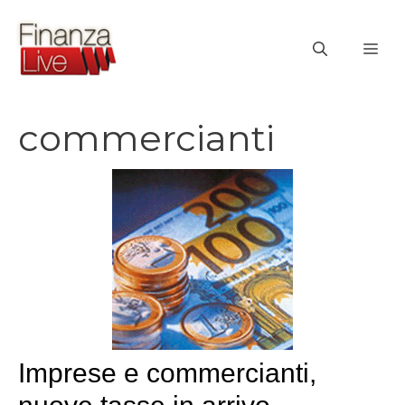
Vai
al
ME
contenuto
commercianti
Imprese e commercianti,