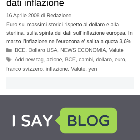
dati inflazione
16 Aprile 2008
di
Redazione
Euro sui massimi storici rispetto al dollaro e alla
sterlina, sulla spinta dei dati sull’inflazione europea. In
marzo l’inflazione nell’eurozona e’ salita a quota 3,6%
Categorie
BCE
,
Dollaro USA
,
NEWS ECONOMIA
,
Valute
Tag
Add new tag
,
azione
,
BCE
,
cambi
,
dollaro
,
euro
,
franco svizzero
,
inflazione
,
Valute
,
yen