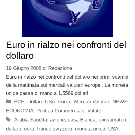
Euro in rialzo nei confronti del
dollaro
19 Giugno 2008
di
Redazione
Euro in rialzo nei confronti del dollaro nei primi scambi
della mattinata sui mercati valutari europei. La moneta
unica passa di mano a 1,5569 dollari
Categorie
BCE
,
Dollaro USA
,
Forex
,
Mercati Valutari
,
NEWS
ECONOMIA
,
Politica Commerciale
,
Valute
Tag
Arabia Saudita
,
azione
,
casa Bianca
,
consumatori
,
dollaro
,
euro
,
franco svizzero
,
moneta unica
,
USA
,