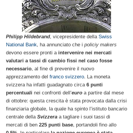
Philipp Hildebrand
, vicepresidente della
Swiss
National Bank
, ha annunciato che i
policiy makers
devono essere pronti a
intervenire nei mercati
valutari a tassi di cambio fissi nel caso fosse
necessario
, al fine di prevenire il nuovo
apprezzamento del
franco svizzero
. La moneta
svizzera ha infatti guadagnato circa
6 punti
percentuali
nei confronti dell’
euro
a partire dal mese
di ottobre: questa crescita è stata provocata dalla crisi
finanziaria globale, la quale ha spinto l’istituto bancario
centrale della
Svizzera
a tagliare i suoi tassi di
mercati di ben
225 punti base
, portandoli fino allo
0,5%
. In particolare
la nazione europea è stata