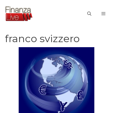
Vai
al
ME
contenuto
franco svizzero