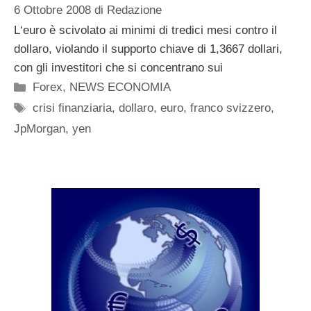
6 Ottobre 2008
di
Redazione
L‘euro è scivolato ai minimi di tredici mesi contro il
dollaro, violando il supporto chiave di 1,3667 dollari,
con gli investitori che si concentrano sui
Categorie
Forex
,
NEWS ECONOMIA
Tag
crisi finanziaria
,
dollaro
,
euro
,
franco svizzero
,
JpMorgan
,
yen