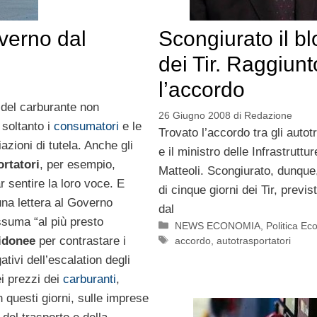
overno dal
Scongiurato il b
dei Tir. Raggiunt
l’accordo
del carburante non
26 Giugno 2008
di
Redazione
soltanto i
consumatori
e le
Trovato l’accordo tra gli autot
azioni di tutela. Anche gli
e il ministro delle Infrastruttur
rtatori
, per esempio,
Matteoli. Scongiurato, dunque,
r sentire la loro voce. E
di cinque giorni dei Tir, previs
a lettera al Governo
dal
ssuma “al più presto
Categorie
NEWS ECONOMIA
,
Politica E
 idonee
per contrastare i
Tag
accordo
,
autotrasportatori
gativi dell’escalation degli
i prezzi dei
carburanti
,
in questi giorni, sulle imprese