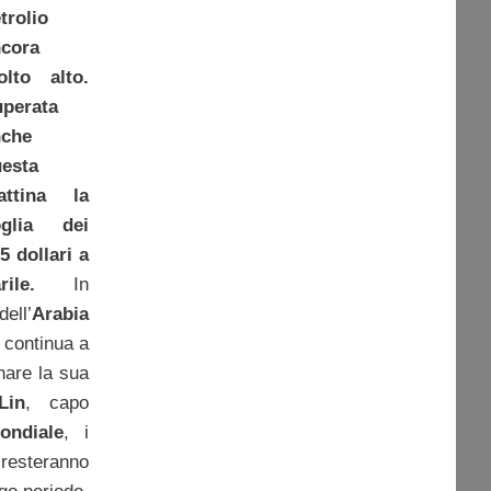
trolio
cora
lto alto.
perata
nche
esta
attina la
oglia dei
5 dollari a
rile.
In
ell’
Arabia
o continua a
nare la sua
Lin
, capo
ondiale
, i
esteranno