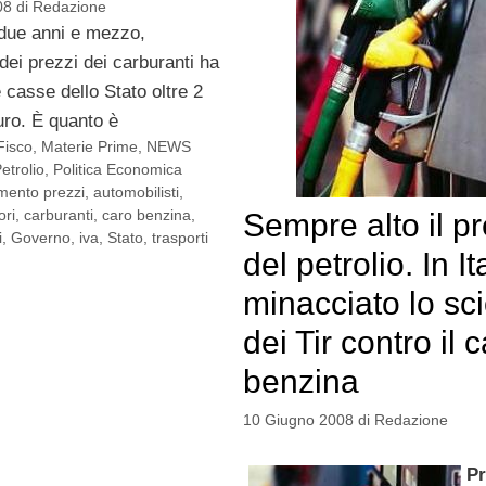
08
di
Redazione
 due anni e mezzo,
dei prezzi dei carburanti ha
e casse dello Stato oltre 2
euro. È quanto è
Fisco
,
Materie Prime
,
NEWS
etrolio
,
Politica Economica
mento prezzi
,
automobilisti
,
ori
,
carburanti
,
caro benzina
,
Sempre alto il p
i
,
Governo
,
iva
,
Stato
,
trasporti
del petrolio. In It
minacciato lo sc
dei Tir contro il 
benzina
10 Giugno 2008
di
Redazione
P