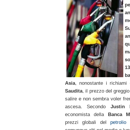
pe
an
mo
Su
a
qu
m
s
13
ba
Asia
, nonostante i richiami d
Saudita
, il prezzo del greggi
salire e non sembra voler fre
ascesa. Secondo
Justin 
economista della
Banca M
prezzi globali del
petrolio
r