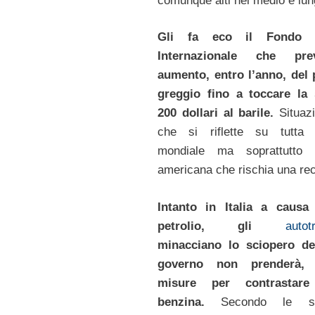
comunque alti nel medio e lun
Gli fa eco il Fondo M
Internazionale che pr
aumento, entro l’anno, del 
greggio fino a toccare la 
200 dollari al barile.
Situazi
che si riflette su tutta 
mondiale ma soprattutto 
americana che rischia una re
Intanto in Italia a causa
petrolio, gli
autot
minacciano lo sciopero dei
governo non prenderà, 
misure per contrastare
benzina.
Secondo le so