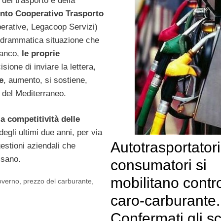
 del trasporto e della
to Cooperativo Trasporto
erative, Legacoop Servizi)
a drammatica situazione che
ianco,
le proprie
isione di inviare la lettera,
e
, aumento, si sostiene,
a del Mediterraneo.
la competitività delle
egli ultimi due anni, per via
Autotrasportatori
 gestioni aziendali che
isano.
consumatori si
mobilitano contro
verno
,
prezzo del carburante
,
caro-carburante.
Confermati gli sc