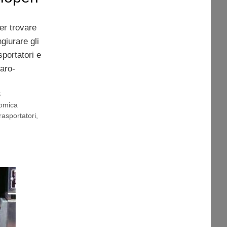
er trovare
giurare gli
sportatori e
caro-
S
nomica
rasportatori
,