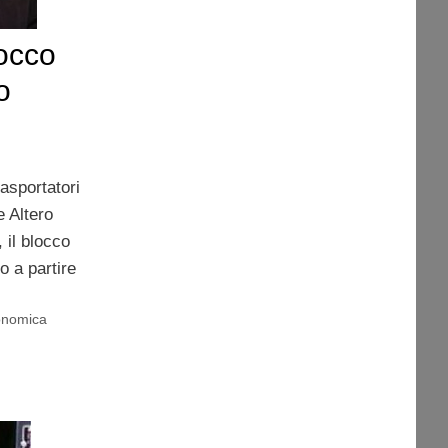
locco
o
rasportatori
e Altero
 il blocco
to a partire
conomica