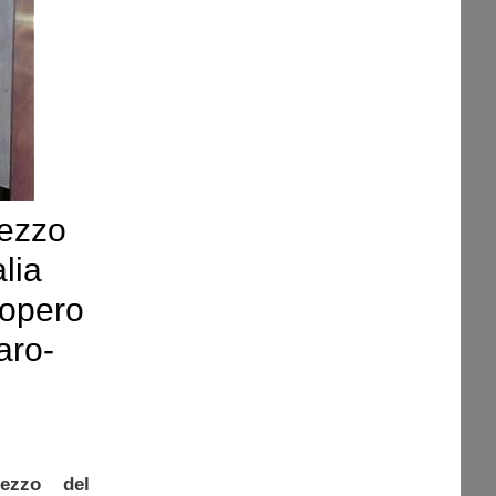
rezzo
alia
iopero
caro-
rezzo del