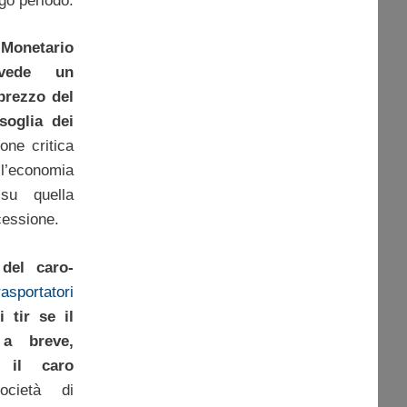
go periodo.
onetario
evede un
prezzo del
soglia dei
one critica
l’economia
su quella
cessione.
 del caro-
rasportatori
 tir se il
a breve,
 il caro
cietà di