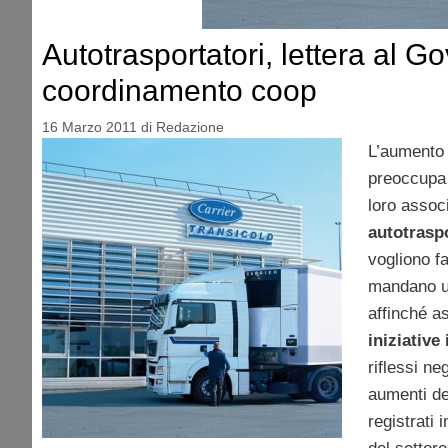
Autotrasportatori, lettera al G
coordinamento coop
16 Marzo 2011
di
Redazione
L’aumento 
preoccupa 
loro associ
autotraspo
vogliono fa
mandano un
affinché a
iniziative
riflessi ne
aumenti de
registrati 