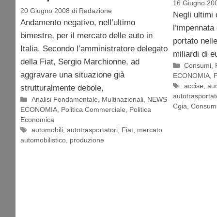
16 Giugno 20
20 Giugno 2008
di
Redazione
Negli ultimi
Andamento negativo, nell’ultimo
l’impennata 
bimestre, per il mercato delle auto in
portato nell
Italia. Secondo l’amministratore delegato
miliardi di 
della Fiat, Sergio Marchionne, ad
Categorie
Consumi
,
aggravare una situazione già
ECONOMIA
,
P
Tag
accise
,
au
strutturalmente debole,
autotrasportat
Categorie
Analisi Fondamentale
,
Multinazionali
,
NEWS
Cgia
,
Consum
ECONOMIA
,
Politica Commerciale
,
Politica
Economica
Tag
automobili
,
autotrasportatori
,
Fiat
,
mercato
automobilistico
,
produzione