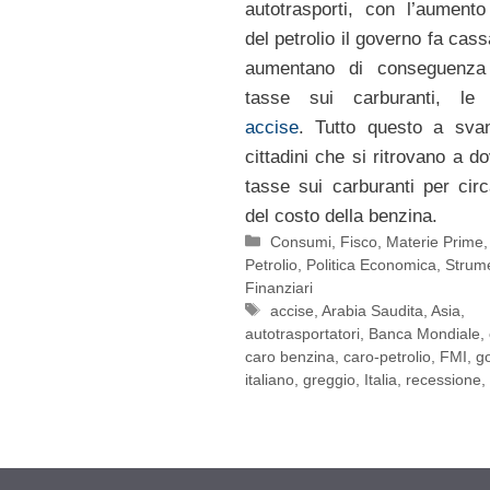
autotrasporti, con l’aument
del petrolio il governo fa cas
aumentano di conseguenza
tasse sui carburanti, le 
accise
. Tutto questo a svan
cittadini che si ritrovano a d
tasse sui carburanti per cir
del costo della benzina.
Categorie
Consumi
,
Fisco
,
Materie Prime
Petrolio
,
Politica Economica
,
Strume
Finanziari
Tag
accise
,
Arabia Saudita
,
Asia
,
autotrasportatori
,
Banca Mondiale
,
caro benzina
,
caro-petrolio
,
FMI
,
g
italiano
,
greggio
,
Italia
,
recessione
,