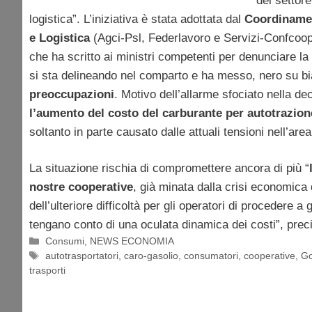
del settore
logistica”. L’iniziativa è stata adottata dal
Coordinamen
e Logistica
(Agci-Psl, Federlavoro e Servizi-Confcoop
che ha scritto ai ministri competenti per denunciare l
si sta delineando nel comparto e ha messo, nero su b
preoccupazioni
. Motivo dell’allarme sfociato nella dec
l’aumento del costo del carburante per autotrazion
soltanto in parte causato dalle attuali tensioni nell’are
La situazione rischia di compromettere ancora di più “
nostre cooperative
, già minata dalla crisi economica d
dell’ulteriore difficoltà per gli operatori di procedere a
tengano conto di una oculata dinamica dei costi”, prec
Categorie
Consumi
,
NEWS ECONOMIA
Tag
autotrasportatori
,
caro-gasolio
,
consumatori
,
cooperative
,
Go
trasporti