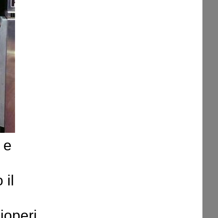
 e
 il
ioperi