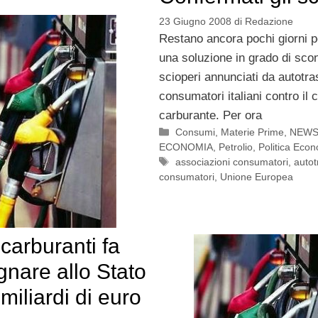
23 Giugno 2008
di
Redazione
Restano ancora pochi giorni p
una soluzione in grado di scon
scioperi annunciati da autotra
consumatori italiani contro il 
carburante. Per ora
Categorie
Consumi
,
Materie Prime
,
NEW
ECONOMIA
,
Petrolio
,
Politica Eco
Tag
associazioni consumatori
,
autot
consumatori
,
Unione Europea
-carburanti fa
nare allo Stato
 miliardi di euro