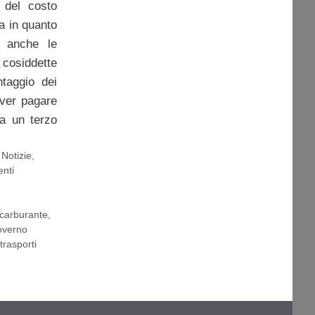
o del costo
sa in quanto
 anche le
cosiddette
taggio dei
over pagare
ca un terzo
,
Notizie
,
nti
carburante
,
overno
trasporti