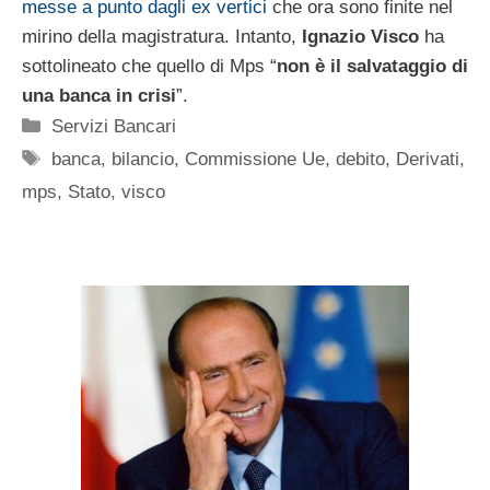
messe a punto dagli ex vertici
che ora sono finite nel
mirino della magistratura. Intanto,
Ignazio Visco
ha
sottolineato che quello di Mps “
non è il salvataggio di
una banca in crisi
”.
Categorie
Servizi Bancari
Tag
banca
,
bilancio
,
Commissione Ue
,
debito
,
Derivati
,
mps
,
Stato
,
visco