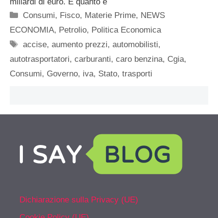
miliardi di euro. È quanto è
Categorie
Consumi
,
Fisco
,
Materie Prime
,
NEWS
ECONOMIA
,
Petrolio
,
Politica Economica
Tag
accise
,
aumento prezzi
,
automobilisti
,
autotrasportatori
,
carburanti
,
caro benzina
,
Cgia
,
Consumi
,
Governo
,
iva
,
Stato
,
trasporti
Dichiarazione sulla Privacy (UE)
Cookie Policy (UE)