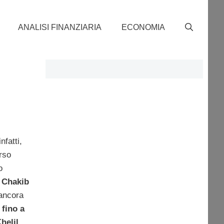
ANALISI FINANZIARIA
ECONOMIA
infatti,
rso
o
.
Chakib
 ancora
 fino a
helil