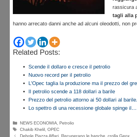
rassicura 
tagli alla
hanno arrecato danni anche ad alcuni oleodotti, non pr
Related Posts:
Scende il dollaro e cresce il petrolio
Nuovo record per il petrolio
L'Opec taglia la produzione ma il prezzo del g
Il petrolio scende a 118 dollari a barile
Prezzo del petrolio attorno ai 50 dollari al baril
Lo spettro di una recessione globale spinge il…
Categorie
NEWS ECONOMIA
,
Petrolio
Tag
Chakib Khelil
,
OPEC
Debole Piazza Affari. Recuperano le banche, crolla Geox