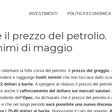
INVESTIMENTI
POLITICA ECONOMICA
il prezzo del petrolio.
inimi di maggio
rallentare la folle corsa del petrolio. Il
prezzo del greggio
, 
endere e raggiunge
livelli minimi
che non toccava dallo sco
2 dollari a barile
. A spingere al ribasso il prezzo del petroli
ce anche il
rafforzamento del dollaro sui mercati valutari
esidente dell
‘Opec
, ha dichiarato che il prezzo del petrolio è
 e che nel lungo periodo
sarà possibile una nuova discesa
e i 70-80 dollari al barile
. Nonostante il calo del greggio,
K