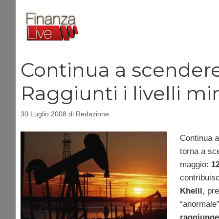
Vai
al
contenuto
Continua a scendere 
Raggiunti i livelli m
30 Luglio 2008
di
Redazione
Continua a 
torna a sc
maggio:
12
contribuis
Khelil
, pr
“anormale”
raggiunger