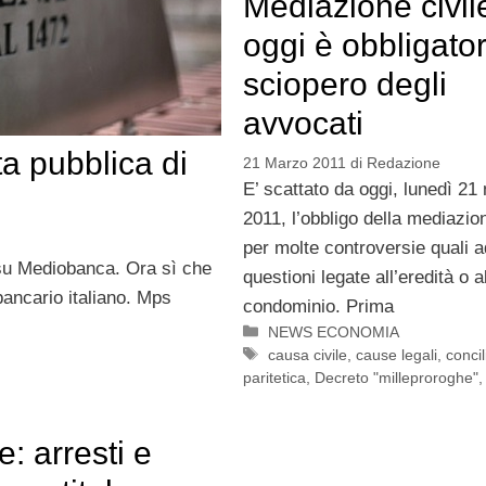
Mediazione civil
oggi è obbligator
sciopero degli
avvocati
a pubblica di
21 Marzo 2011
di
Redazione
E’ scattato da oggi, lunedì 21
2011, l’obbligo della mediazion
per molte controversie quali 
 su Mediobanca. Ora sì che
questioni legate all’eredità o a
 bancario italiano. Mps
condominio. Prima
Categorie
NEWS ECONOMIA
Tag
causa civile
,
cause legali
,
conci
paritetica
,
Decreto "milleproroghe"
e: arresti e