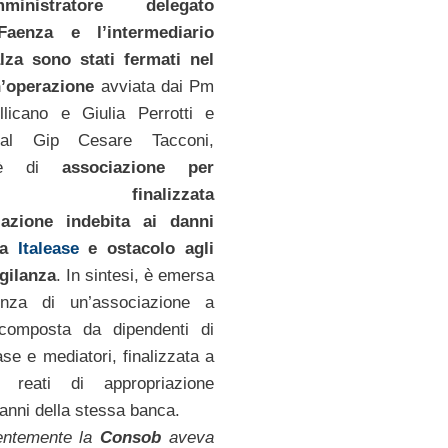
nistratore delegato
aenza e l’intermediario
lza sono stati fermati nel
n’operazione
avviata dai Pm
licano e Giulia Perrotti e
dal Gip Cesare Tacconi,
a è di
associazione per
uere finalizzata
riazione indebita ai danni
sa
Italease
e ostacolo agli
igilanza
. In sintesi, è emersa
enza di un’associazione a
 composta da dipendenti di
se e mediatori, finalizzata a
 reati di appropriazione
danni della stessa banca.
entemente la
Consob
aveva