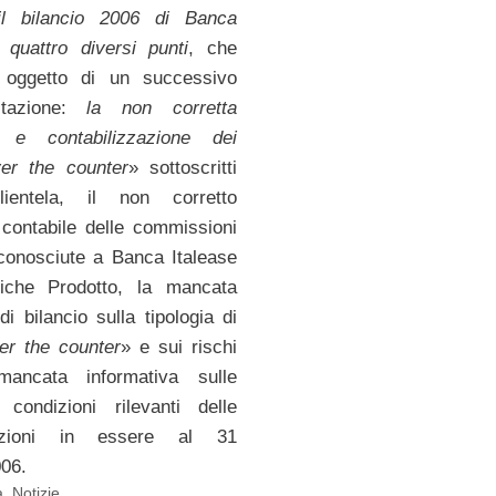
il bilancio 2006 di Banca
 quattro diversi punti
, che
 oggetto di un successivo
itazione:
la non corretta
e e contabilizzazione dei
er the counter
» sottoscritti
ientela, il non corretto
 contabile delle commissioni
iconosciute a Banca Italease
riche Prodotto, la mancata
di bilancio sulla tipologia di
er the counter
» e sui rischi
 mancata informativa sulle
condizioni rilevanti delle
zzazioni in essere al 31
06.
a
,
Notizie