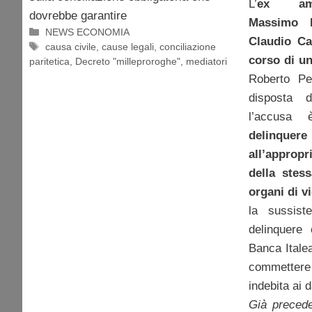
L’
ex ammi
dovrebbe garantire
Massimo F
Categorie
NEWS ECONOMIA
Claudio Ca
Tag
causa civile
,
cause legali
,
conciliazione
corso di u
paritetica
,
Decreto "milleproroghe"
,
mediatori
Roberto Pel
disposta 
l’accus
delinq
all’approp
della stes
organi di v
la sussist
delinquere
Banca Italea
commettere
indebita ai 
Già preced