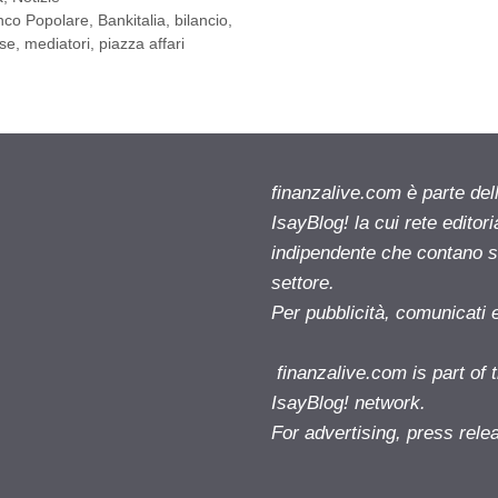
nco Popolare
,
Bankitalia
,
bilancio
,
ase
,
mediatori
,
piazza affari
finanzalive.com è parte d
IsayBlog! la cui rete editor
indipendente che contano su
settore.
Per pubblicità, comunicati 
finanzalive.com is part o
IsayBlog! network.
For advertising, press rele