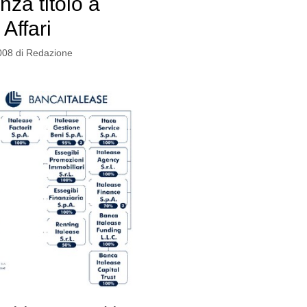
nza titolo a
Affari
008
di
Redazione