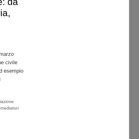
e: da
ia,
 marzo
e civile
ad esempio
l
liazione
,
mediatori