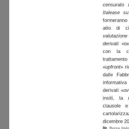
censurato 
Italease su
formeranno
atto di c
valutazion
derivati «
ov
con la cl
trattamento
«
upfront
» r
dalle Fabb
informativa 
derivati «
ov
insiti, la
clausole e 
cartolari
dicembre 20
Categorie
Borsa Itali