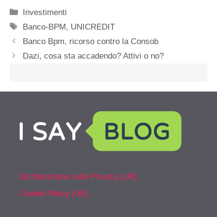
Categorie
Investimenti
Tag
Banco-BPM
,
UNICREDIT
Banco Bpm, ricorso contro la Consob
Dazi, cosa sta accadendo? Attivi o no?
Dichiarazione sulla Privacy (UE)
Cookie Policy (UE)