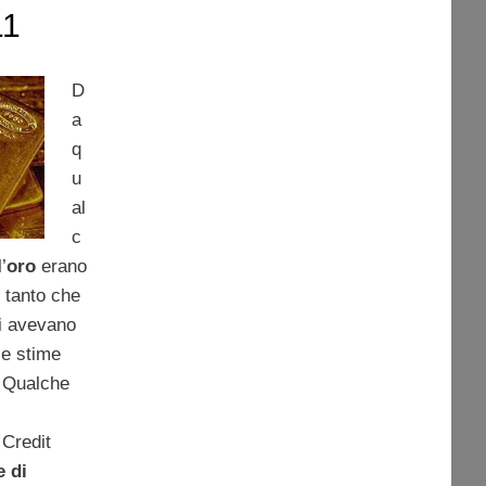
11
D
a
q
u
al
c
’
oro
erano
e, tanto che
li avevano
le stime
. Qualche
 Credit
e di