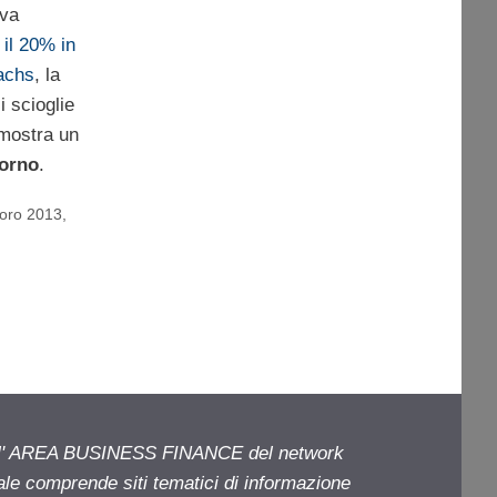
iva
 il 20% in
achs
, la
i scioglie
 mostra un
iorno
.
 oro 2013
,
ell' AREA BUSINESS FINANCE del network
iale comprende siti tematici di informazione