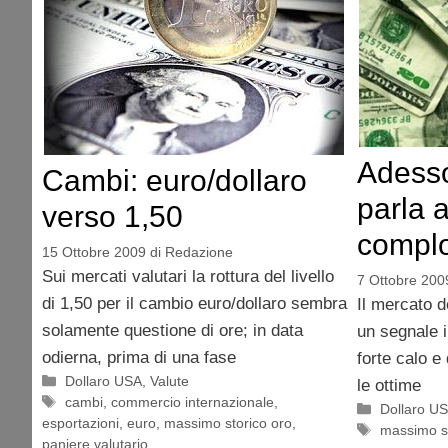
Adesso 
Cambi: euro/dollaro
parla 
verso 1,50
complo
15 Ottobre 2009
di
Redazione
Sui mercati valutari la rottura del livello
7 Ottobre 200
di 1,50 per il cambio euro/dollaro sembra
Il mercato d
solamente questione di ore; in data
un segnale i
odierna, prima di una fase
forte calo e
Categorie
Dollaro USA
,
Valute
le ottime
Tag
cambi
,
commercio internazionale
,
Categorie
Dollaro U
esportazioni
,
euro
,
massimo storico oro
,
Tag
massimo st
paniere valutario