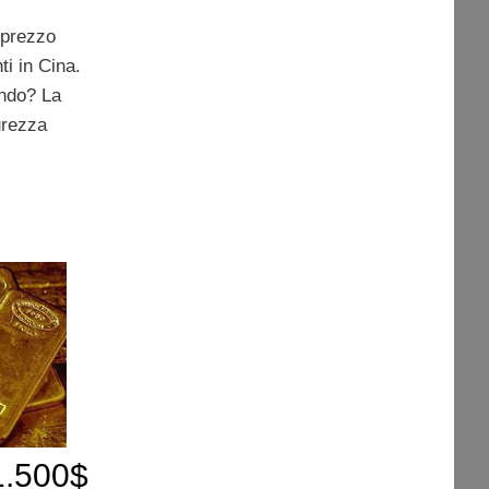
 prezzo
i in Cina.
ndo? La
urezza
 1.500$