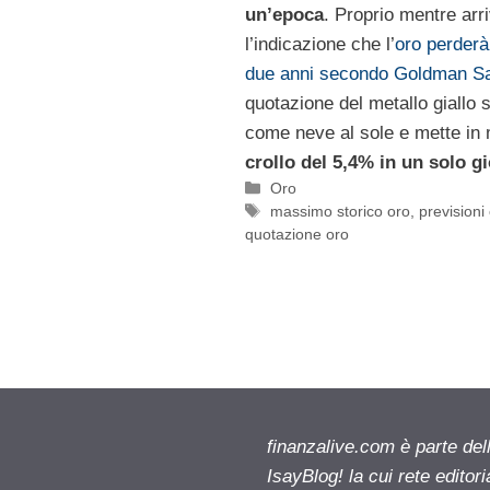
un’epoca
. Proprio mentre arr
l’indicazione che l’
oro perderà
due anni secondo Goldman S
quotazione del metallo giallo s
come neve al sole e mette in
crollo del 5,4% in un solo g
Categorie
Oro
Tag
massimo storico oro
,
previsioni
quotazione oro
finanzalive.com è parte d
IsayBlog! la cui rete editor