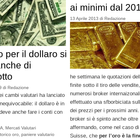
ai minimi dal 20
13 Aprile 2013
di
Redazione
per il dollaro si
anche di
tto
he settimana le quotazioni dell
finite sotto il tiro delle vendit
9
di
Redazione
numerosi broker internaizona
ei cambi valutari ha lanciato
effettuato una sfborbiciata sul
nequivocabile: il dollaro è in
dei prezzi per i prossimi anni
 deve anche fare i conti con
broker si è spinto anche oltre
affermando, come nel caso di
SA
,
Mercati Valutari
orico oro
,
paniere valutario
Suisse, che
per l’oro è la fin