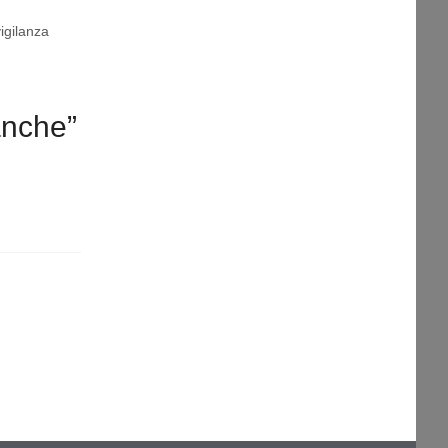
igilanza
anche”