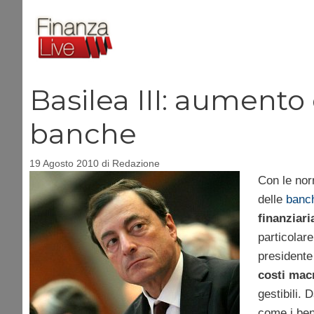
Vai
al
contenuto
Basilea III: aumento 
banche
19 Agosto 2010
di
Redazione
Con le nor
delle
banc
finanziari
particolare
presidente 
costi mac
gestibili. 
come i ben