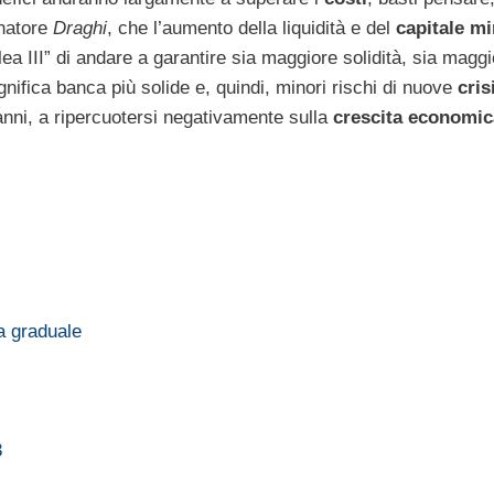
rnatore
Draghi
, che l’aumento della liquidità e del
capitale m
ilea III” di andare a garantire sia maggiore solidità, sia magg
significa banca più solide e, quindi, minori rischi di nuove
cris
anni, a ripercuotersi negativamente sulla
crescita economic
a graduale
i
3