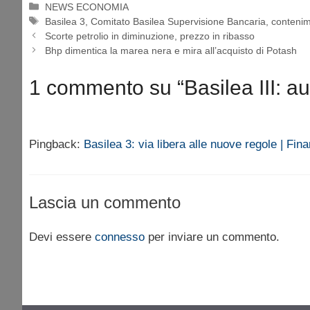
Categorie
NEWS ECONOMIA
Tag
Basilea 3
,
Comitato Basilea Supervisione Bancaria
,
contenim
Scorte petrolio in diminuzione, prezzo in ribasso
Bhp dimentica la marea nera e mira all’acquisto di Potash
1 commento su “Basilea III: au
Pingback:
Basilea 3: via libera alle nuove regole | Fin
Lascia un commento
Devi essere
connesso
per inviare un commento.