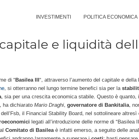
INVESTIMENTI
POLITICA ECONOMICA
capitale e liquidità del
me di “
Basilea III
“, attraverso l’aumento del capitale e della l
he
, si otterranno nel lungo termine benefici sia per la
stabili
a
, sia per una crescita economica stabile. Questo è quanto, 
, ha dichiarato
Mario Draghi
,
governatore di Bankitalia
, no
dell’Fsb, il Financial Stability Board, nel sottolineare altresì
roeconomici
legati all’introduzione delle norme di “Basilea I
Dal
Comitato di Basilea
è infatti emerso, a seguito delle anal
efici andranno largamente a superare i
costi
; basti pensare,