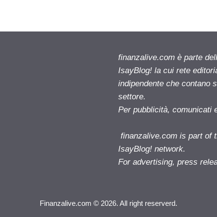
finanzalive.com è parte d
IsayBlog! la cui rete editor
indipendente che contano su
settore.
Per pubblicità, comunicati 
finanzalive.com is part o
IsayBlog! network.
For advertising, press rele
Finanzalive.com © 2026. All right reserverd.