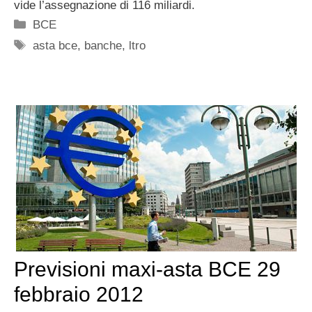
vide l’assegnazione di 116 miliardi.
Categorie
BCE
Tag
asta bce
,
banche
,
ltro
Previsioni maxi-asta BCE 29
febbraio 2012