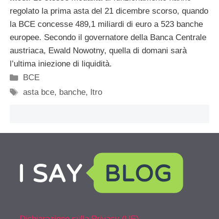
regolato la prima asta del 21 dicembre scorso, quando
la BCE concesse 489,1 miliardi di euro a 523 banche
europee. Secondo il governatore della Banca Centrale
austriaca, Ewald Nowotny, quella di domani sarà
l’ultima iniezione di liquidità.
Categorie
BCE
Tag
asta bce
,
banche
,
ltro
Dichiarazione sulla Privacy (UE)