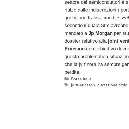
settore dei semiconduttori è s
rialzo dalle indiscrezioni ripor
quotidiano transalpino
Les Ec
secondo il quale Stm avrebbe c
mandato a
Jp Morgan
per stu
dossier relativo alla
joint ven
Ericsson
con l’obiettivo di ve
questa problematica situazion
che la jv finora ha sempre gen
perdite.
Categorie
Borsa Italia
Tag
jv st-ericsson
,
quotazione titolo