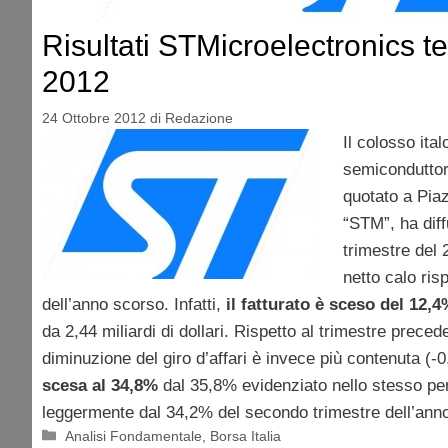
Risultati STMicroelectronics te
2012
24 Ottobre 2012
di
Redazione
Il colosso ita
semicondutto
quotato a Piaz
“STM”, ha diffu
trimestre del 
netto calo ris
dell’anno scorso. Infatti,
il fatturato è sceso del 12,4
da 2,44 miliardi di dollari. Rispetto al trimestre preced
diminuzione del giro d’affari è invece più contenuta (-
scesa al 34,8%
dal 35,8% evidenziato nello stesso per
leggermente dal 34,2% del secondo trimestre dell’anno
Categorie
Analisi Fondamentale
,
Borsa Italia