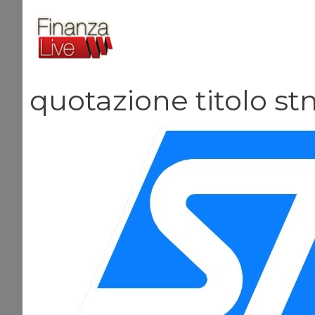
Vai
al
contenuto
quotazione titolo s