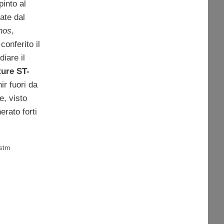
pinto al
tate dal
hos
,
onferito il
diare il
ture ST-
nir fuori da
e, visto
erato forti
 stm