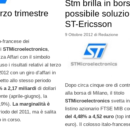
Stm brilla in bor
rzo trimestre
possibile soluzio
ST-Ericsson
9 Ottobre 2012
di
Redazione
lo-francese dei
ri
STMicroelectronics
,
za Affari con il simbolo
so i risultati relativi al terzo
2012 con un giro d’affari in
petto allo stesso periodo
Dopo circa cinque ore di contr
% a 2,17 miliardi
di dollari
alla borsa di Milano, il titolo
ente (aprile-giugno), la
STMicroelectronics
svetta in
0,9%).
La marginalità è
listino azionario FTSE MIB c
iodo del 2011, ma è salita
del 4,48% a 4,52 euro
(top in
 in corso.
euro). Il colosso italo-francese