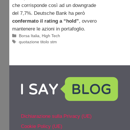
che corrisponde così ad un downgrade
del 7,7%. Deutsche Bank ha però
confermato il rating a “hold”
, ovvero
mantenere le azioni in portafoglio.
Categorie
Borsa Italia
,
High Tech
Tag
quotazione titolo stm
Dichiarazione sulla Privacy (UE)
Cookie Policy (UE)