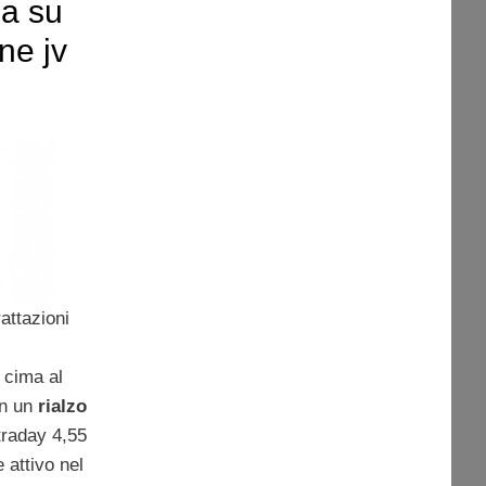
sa su
ne jv
attazioni
 cima al
on un
rialzo
traday 4,55
 attivo nel