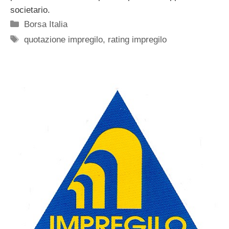
societario.
Categorie
Borsa Italia
Tag
quotazione impregilo
,
rating impregilo