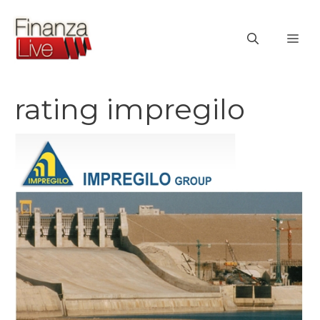
Vai
al
ME
contenuto
rating impregilo