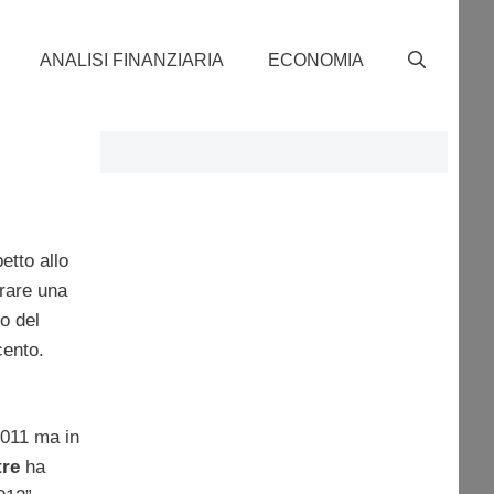
ANALISI FINANZIARIA
ECONOMIA
etto allo
trare una
o del
cento.
 2011 ma in
tre
ha