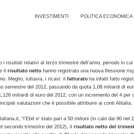
INVESTIMENTI
POLITICA ECONOMICA
i risultati relativi al terzo trimestre dell’anno, periodo in cui
e il
risultato
netto
hanno registrato una nuova flessione risp
. Meglio, tuttavia, i ricavi: il
fatturato
ha infatti fatto regis
mo semestre del 2012, passando da quota 1,08 miliardi di eur
,126 miliardi di euro del 2012, con un incremento del 4 per 
cipali valutazioni che è possibile attribuire ai conti Alitalia.
ana.it, “l’Ebit e’ stato pari a 50 milioni (in calo dai 90 nel
 nel secondo trimestre del 2012), il
risultato
netto
del
trimes