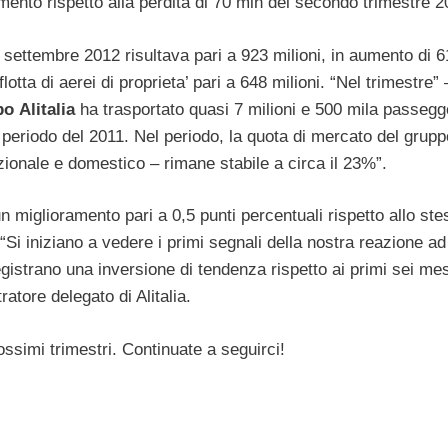
emento rispetto alla perdita di 70 mln del secondo trimestre 2
 settembre 2012 risultava pari a 923 milioni, in aumento di 6
otta di aerei di proprieta’ pari a 648 milioni. “Nel trimestre
po
Alitalia
ha trasportato quasi 7 milioni e 500 mila passegg
o periodo del 2011. Nel periodo, la quota di mercato del grupp
azionale e domestico – rimane stabile a circa il 23%”.
 un miglioramento pari a 0,5 punti percentuali rispetto allo st
“Si iniziano a vedere i primi segnali della nostra reazione ad
 registrano una inversione di tendenza rispetto ai primi sei mes
tore delegato di Alitalia.
ossimi trimestri. Continuate a seguirci!