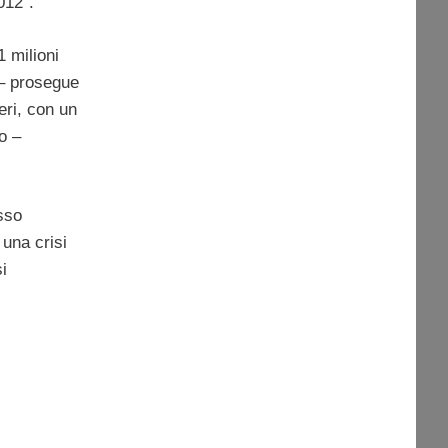
012”.
1 milioni
” – prosegue
eri, con un
o –
esso
 una crisi
i