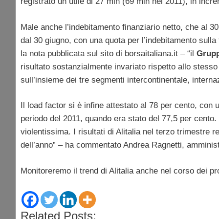
registrato un utile di 27 mln (69 mln nel 2011), in incr
Male anche l’indebitamento finanziario netto, che al 30
dal 30 giugno, con una quota per l’indebitamento sulla fl
la nota pubblicata sul sito di borsaitaliana.it – “il
Grup
risultato sostanzialmente invariato rispetto allo stess
sull’insieme dei tre segmenti intercontinentale, intern
Il load factor si è infine attestato al 78 per cento, con
periodo del 2011, quando era stato del 77,5 per cento. 
violentissima. I risultati di Alitalia nel terzo trimestre
dell’anno” – ha commentato Andrea Ragnetti, amministra
Monitoreremo il trend di Alitalia anche nel corso dei pr
Related Posts: