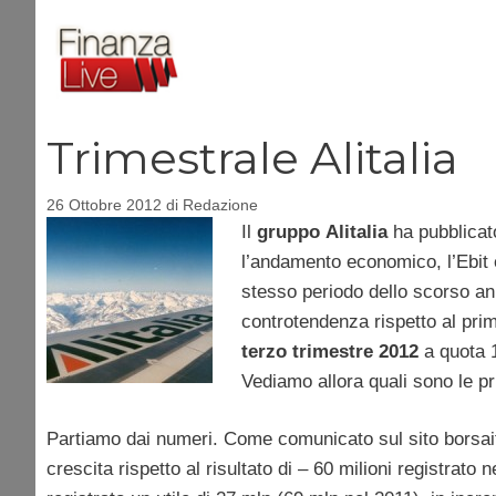
Vai
al
contenuto
Trimestrale Alitalia
26 Ottobre 2012
di
Redazione
Il
gruppo
Alitalia
ha pubblicato 
l’andamento economico, l’Ebit 
stesso periodo dello scorso anno
controtendenza rispetto al pri
terzo
trimestre
2012
a quota 1
Vediamo allora quali sono le prin
Partiamo dai numeri. Come comunicato sul sito borsaitali
crescita rispetto al risultato di – 60 milioni registrato