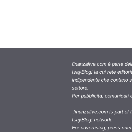
finanzalive.com è parte d
IsayBlog! la cui rete editor
indipendente che contano su
settore.
Per pubblicità, comunicati 
finanzalive.com is part o
IsayBlog! network.
For advertising, press rele