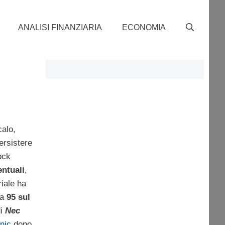
ANALISI FINANZIARIA
ECONOMIA
calo,
ersistere
ock
entuali
,
iale ha
ta
95 sul
di
Nec
nic
dopo