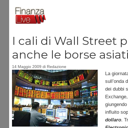
Vai
al
contenuto
I cali di Wall Street 
anche le borse asiat
14 Maggio 2009
di
Redazione
La giornata
sull’onda 
dei dubbi 
Exchange, 
giungendo 
influito sop
dollaro
. T
Electroni