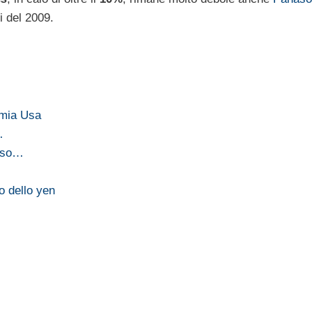
i del 2009.
omia Usa
…
asso…
o dello yen