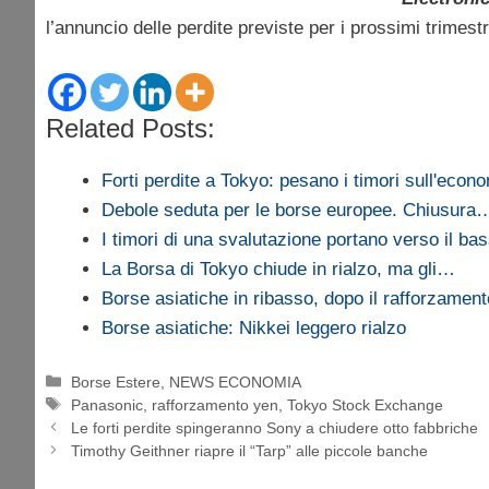
l’annuncio delle perdite previste per i prossimi trimestr
Related Posts:
Forti perdite a Tokyo: pesano i timori sull'econ
Debole seduta per le borse europee. Chiusura
I timori di una svalutazione portano verso il b
La Borsa di Tokyo chiude in rialzo, ma gli…
Borse asiatiche in ribasso, dopo il rafforzament
Borse asiatiche: Nikkei leggero rialzo
Categorie
Borse Estere
,
NEWS ECONOMIA
Tag
Panasonic
,
rafforzamento yen
,
Tokyo Stock Exchange
Le forti perdite spingeranno Sony a chiudere otto fabbriche
Timothy Geithner riapre il “Tarp” alle piccole banche