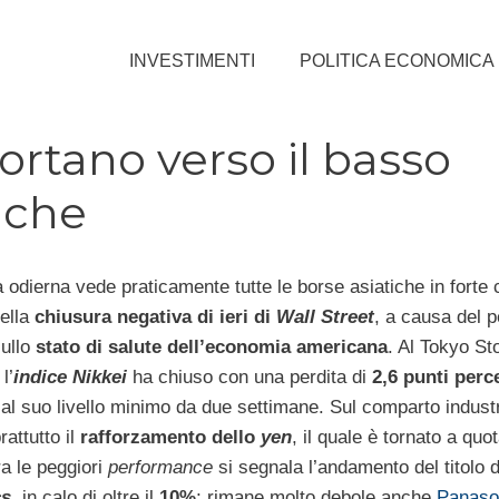
INVESTIMENTI
POLITICA ECONOMICA
portano verso il basso
iche
 odierna vede praticamente tutte le borse asiatiche in forte 
della
chiusura negativa di ieri di
Wall Street
, a causa del p
sullo
stato di salute dell’economia americana
. Al Tokyo St
l’
indice Nikkei
ha chiuso con una perdita di
2,6 punti perc
al suo livello minimo da due settimane. Sul comparto industr
rattutto il
rafforzamento dello
yen
, il quale è tornato a quo
ra le peggiori
performance
si segnala l’andamento del titolo 
cs
, in calo di oltre il
10%
; rimane molto debole anche
Panaso