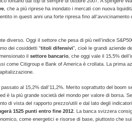
oco lontano dai top di sempre di ottobre 2007. A spingere Wal
ve
, che a più riprese ha inondato i mercati con nuova liquidi
ntito in questi anni una forte ripresa fino all’avvicinamento 
e diverso. Oggi il settore che pesa di più nell’indice S&P50
amo dei cosiddetti “
titoli difensivi
”, cioè le grandi aziende de
imensionato il
settore bancario
, che oggi vale il 15,5% dell’
ossi come Citigroup e Bank of America è crollata. La prima a
apitalizzazione.
, passato al 15,2% dall’11,2%. Merito soprattutto del boom se
ari ed è la più grande società del mondo per valore di borsa. 
to di vista del rapporto prezzo/utili e dal lato degli indicator
gerà 1525 punti entro fine 2012
. La banca svizzera consig
nomico, come energetici e risorse di base, piuttosto che sui t