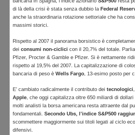
bancaria in Spagna, l’indice azionario
S&P500
resta p
di là della crisi è stata senza dubbio la
Federal Reser
anche la straordinaria rotazione settoriale che ha conse
massimi storici.
Rispetto al 2007 il panorama borsistico è completament
dei
consumi non-ciclici
con il 20,7% del totale. Parli
Pfizer, Procter & Gamble e Pfizer. Si è nettamente rid
rispetto al 19,5% del 2007. La capitalizzazione di col
bancaria di peso è
Wells Fargo
, 13-esimo posto per c
E’ cambiato radicalmente il contributo dei
tecnologici
Apple
, che oggi capitalizza oltre 650 miliardi di doll
molti analisti la borsa americana resta attraente dal pun
fondamentali.
Secondo Ubs, l’indice S&P500 raggiun
scommettere maggiormente sui titoli legati al ciclo eco
difensivi.