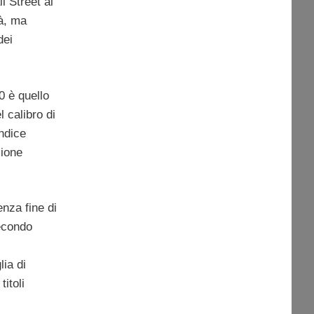
l Street al
tà, ma
dei
0 è quello
l calibro di
indice
zione
nza fine di
Secondo
i
lia di
itoli