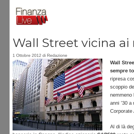
Vai
al
contenuto
Wall Street vicina a
1 Ottobre 2012
di
Redazione
Wall Stre
sempre toc
ripresa cos
scoppio de
nemmeno la
anni ’30 a
Corporate 
Al di là deg