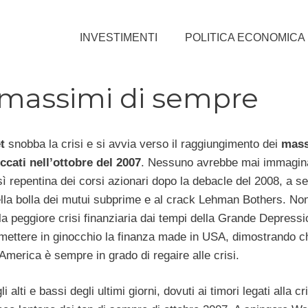
INVESTIMENTI
POLITICA ECONOMICA
i massimi di sempre
et
snobba la crisi e si avvia verso il raggiungimento dei
mass
cati nell’ottobre del 2007
. Nessuno avrebbe mai immagin
ì repentina dei corsi azionari dopo la debacle del 2008, a se
lla bolla dei mutui subprime e al crack Lehman Bothers. Non
 peggiore crisi finanziaria dai tempi della Grande Depressi
 mettere in ginocchio la finanza made in USA, dimostrando c
America è sempre in grado di regaire alle crisi.
li alti e bassi degli ultimi giorni, dovuti ai timori legati alla cri