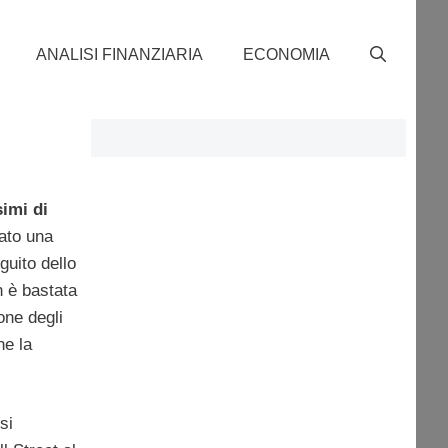
ANALISI FINANZIARIA
ECONOMIA
imi di
ato una
guito dello
 è bastata
one degli
he la
si