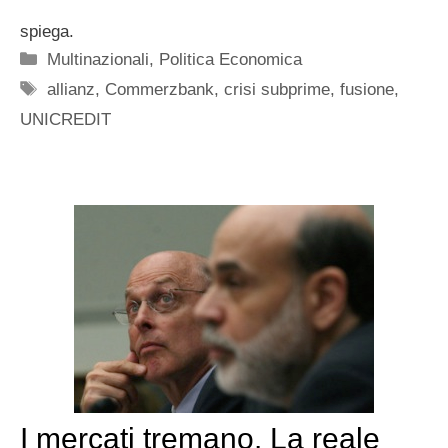
spiega.
Categorie
Multinazionali
,
Politica Economica
Tag
allianz
,
Commerzbank
,
crisi subprime
,
fusione
,
UNICREDIT
I mercati tremano. La reale