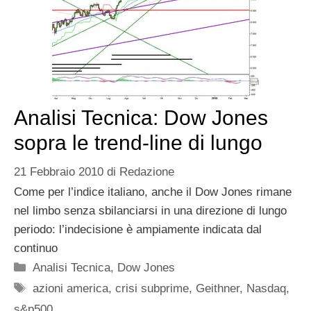
Analisi Tecnica: Dow Jones
sopra le trend-line di lungo
21 Febbraio 2010
di
Redazione
Come per l’indice italiano, anche il Dow Jones rimane
nel limbo senza sbilanciarsi in una direzione di lungo
periodo: l’indecisione è ampiamente indicata dal
continuo
Categorie
Analisi Tecnica
,
Dow Jones
Tag
azioni america
,
crisi subprime
,
Geithner
,
Nasdaq
,
s&p500