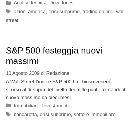
Categorie
Analisi Tecnica
,
Dow Jones
Tag
azioni america
,
crisi subprime
,
trading on line
,
wall
street
S&P 500 festeggia nuovi
massimi
10 Agosto 2009
di
Redazione
A Wall Street l’indice S&P 500 ha chiuso venerdì
scorso al di sopra del livello dei mille punti, toccando il
nuovo massimo da dieci mesi
Categorie
Immobiliare
,
Investimenti
Tag
bancarotta
,
crisi subprime
,
settore immobiliare