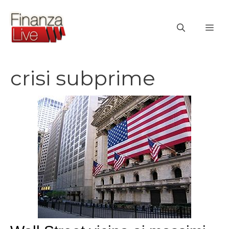
Vai
al
ME
contenuto
crisi subprime