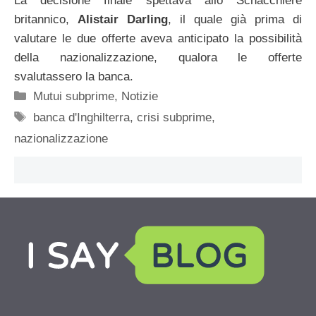
La decisione finale spettava allo Schacchiere
britannico,
Alistair Darling
, il quale già prima di
valutare le due offerte aveva anticipato la possibilità
della nazionalizzazione, qualora le offerte
svalutassero la banca.
Categorie
Mutui subprime
,
Notizie
Tag
banca d'Inghilterra
,
crisi subprime
,
nazionalizzazione