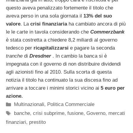
questo aveva penalizzato fortemente il titolo che
aveva perso in una sola giornata il
13% del suo
valore
. La
crisi finanziaria
ha cambiato ancora di più
le le carte in tavola considerando che
Commerzbank
è stata costretta a chiedere 8,2 miliardi al governo
tedesco per
ricapitalizzarsi
e pagare la seconda
tranche
di
Dresdner
. In cambio la banca si è
impegnata con il governo di non distribuire dividendi
agli azionisti fino al 2010. Sulla scorta di questa
notizia il titolo ha continuato la sua discesa fino ad
arrivare a toccare i minimi storici vicino ai
5 euro per
azione.
Categorie
Multinazionali
,
Politica Commerciale
Tag
banche
,
crisi subprime
,
fusione
,
Governo
,
mercati
finanziari
,
prestito