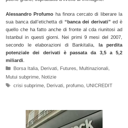
Alessandro Profumo
ha finora cercato di liberare la
sua banca dall’etichetta di
“banca dei derivati”
ed è
quello che ha fatto anche di fronte al cda riunitosi ad
Istanbul in questi giorni. Nei primi 9 mesi del 2007,
secondo le elaborazioni di Bankitalia,
la perdita
potenziale dei derivati è passata da 3,5 a 5,2
miliardi
.
Categorie
Borsa Italia
,
Derivati
,
Futures
,
Multinazionali
,
Mutui subprime
,
Notizie
Tag
crisi subprime
,
Derivati
,
profumo
,
UNICREDIT