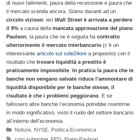
di nuovi fallimenti, paura della recessione e paura che
il mercato scenda ancora. Siamo davanti ad un
circolo vizioso
: ieri
Wall Street
è arrivata a perdere
il 9%
a causa della
mancata approvazione del piano
Paulson
, la paura che ne è seguita ha
contratto
ulteriormente il mercato interbancario
(c’è un
interessante
articolo sul sole24ore
a proposito) con il
risultato che
trovare liquidità a prestito è
praticamente impossibile
.
In pratica la paura che le
banche non vengano salvate riduce l’ammontare di
liquidità disponibile per le banche stesse, il
risultato è che i problemi peggiorano
. E se
fallissero altre banche l’economia potrebbe risentirne
in modo significativo, visto il ruolo del settore bancario
all’interno dell’economia.
Categorie
Notizie
,
NYSE
,
Politica Economica
Tag
crisi subprime
,
FED
,
Piano Paulson