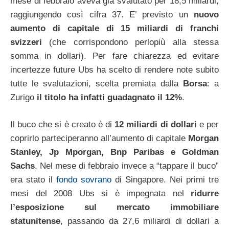
mese di febbraio aveva già svalutato per 18,5 miliardi,
raggiungendo così cifra 37. E’ previsto un
nuovo
aumento di capitale di 15 miliardi di franchi
svizzeri
(che corrispondono perlopiù alla stessa
somma in dollari). Per fare chiarezza ed evitare
incertezze future Ubs ha scelto di rendere note subito
tutte le svalutazioni, scelta premiata dalla
Borsa
: a
Zurigo
il titolo ha infatti guadagnato il 12%
.
Il buco che si è creato è di
12 miliardi di dollari
e per
coprirlo parteciperanno all’aumento di capitale
Morgan
Stanley, Jp Mporgan, Bnp Paribas e Goldman
Sachs
. Nel mese di febbraio invece a “tappare il buco”
era stato il
fondo sovrano
di Singapore. Nei primi tre
mesi del 2008 Ubs si è impegnata nel
ridurre
l’esposizione sul mercato immobiliare
statunitense
, passando da 27,6 miliardi di dollari a