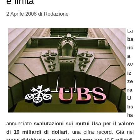
è finita
2 Aprile 2008
di
Redazione
La
ba
nc
a
sv
iz
ze
ra
U
bs
ha
annunciato
svalutazioni sui mutui Usa per il valore
di 19 miliardi di dollari
, una cifra record. Già nel