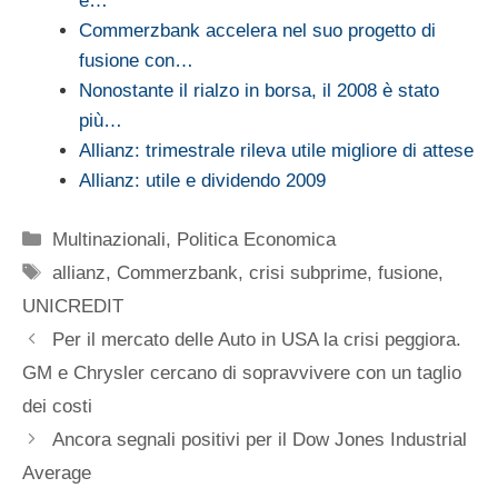
e…
Commerzbank accelera nel suo progetto di
fusione con…
Nonostante il rialzo in borsa, il 2008 è stato
più…
Allianz: trimestrale rileva utile migliore di attese
Allianz: utile e dividendo 2009
Categorie
Multinazionali
,
Politica Economica
Tag
allianz
,
Commerzbank
,
crisi subprime
,
fusione
,
UNICREDIT
Per il mercato delle Auto in USA la crisi peggiora.
GM e Chrysler cercano di sopravvivere con un taglio
dei costi
Ancora segnali positivi per il Dow Jones Industrial
Average