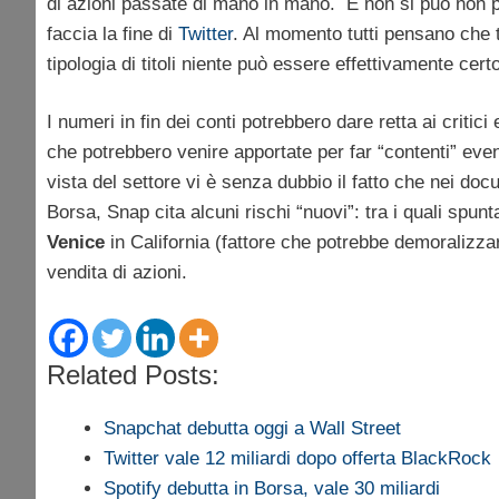
di azioni passate di mano in mano. E non si può non p
faccia la fine di
Twitter
. Al momento tutti pensano che
tipologia di titoli niente può essere effettivamente certo
I numeri in fin dei conti potrebbero dare retta ai critic
che potrebbero venire apportate per far “contenti” eve
vista del settore vi è senza dubbio il fatto che nei doc
Borsa, Snap cita alcuni rischi “nuovi”: tra i quali spunt
Venice
in California (fattore che potrebbe demoralizzar
vendita di azioni.
Related Posts:
Snapchat debutta oggi a Wall Street
Twitter vale 12 miliardi dopo offerta BlackRock
Spotify debutta in Borsa, vale 30 miliardi