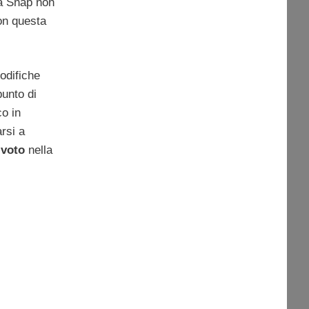
ra Snap non
n questa
modifiche
punto di
o in
arsi a
 voto
nella