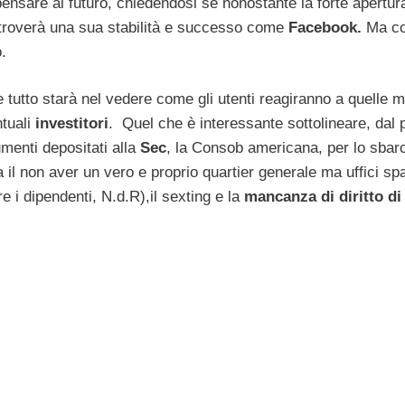
ensare al futuro, chiedendosi se nonostante la forte apertu
 troverà una sua stabilità e successo come
Facebook.
Ma co
.
i e tutto starà nel vedere come gli utenti reagiranno a quelle 
ntuali
investitori
. Quel che è interessante sottolineare, dal 
umenti depositati alla
Sec
, la Consob americana, per lo sbarc
a il non aver un vero e proprio quartier generale ma uffici sp
e i dipendenti, N.d.R),il sexting e la
mancanza di diritto di