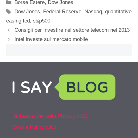
Categorie
Borse Estere
,
Dow Jones
Tag
Dow Jones
,
Federal Reserve
,
Nasdaq
,
quantitative
easing fed
,
s&p500
Consigli per investire nel settore telecom nel 2013
Intel investe sul mercato mobile
Dichiarazione sulla Privacy (UE)
Cookie Policy (UE)