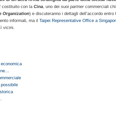
t
costituito con la
Cina
, uno dei suoi
partner
commerciali chi
e Organization
) e discuteranno i dettagli dell’accordo entro l
ento informali, ma il
Taipei Representative Office a Singapo
 vicini.
e economica
: ne…
commerciale
possibile
storica
…