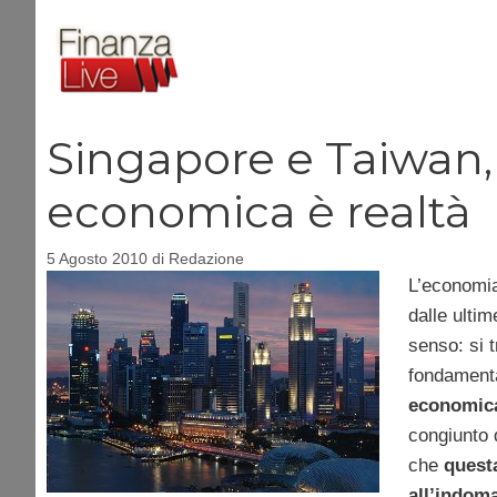
Vai
al
contenuto
Singapore e Taiwan,
economica è realtà
5 Agosto 2010
di
Redazione
L’economia
dalle ulti
senso: si t
fondamenta
economica
congiunto 
che
questa
all’indoma