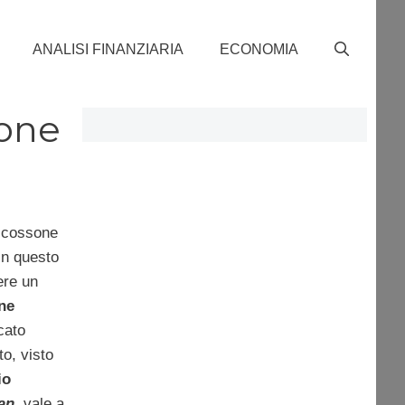
ANALISI FINANZIARIA
ECONOMIA
ione
 scossone
in questo
ere un
ne
cato
o, visto
io
an
, vale a