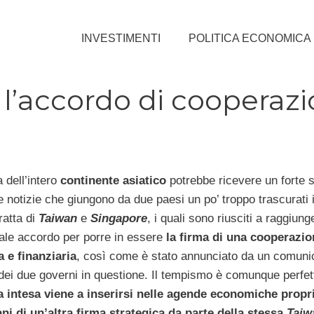
INVESTIMENTI
POLITICA ECONOMICA
 l’accordo di cooperaz
 dell’intero
continente asiatico
potrebbe ricevere un forte
me notizie che giungono da due paesi un po’ troppo trascurati 
ratta di
Taiwan
e
Singapore
, i quali sono riusciti a raggiung
le accordo per porre in essere
la firma di una cooperazio
 e finanziaria
, così come è stato annunciato da un comuni
dei due governi in questione. Il tempismo è comunque perfett
 intesa viene a inserirsi nelle agende economiche propr
ni di un’altra firma strategica da parte della stessa
Taiw