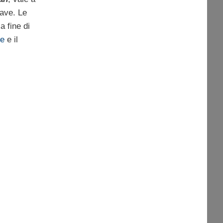
ave. Le
a fine di
re
e il