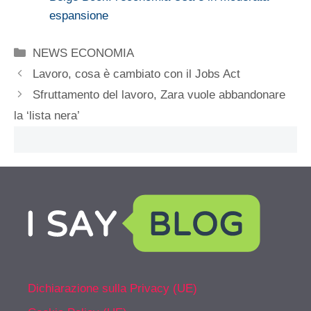
espansione
Categorie
NEWS ECONOMIA
Lavoro, cosa è cambiato con il Jobs Act
Sfruttamento del lavoro, Zara vuole abbandonare
la ‘lista nera’
Dichiarazione sulla Privacy (UE)