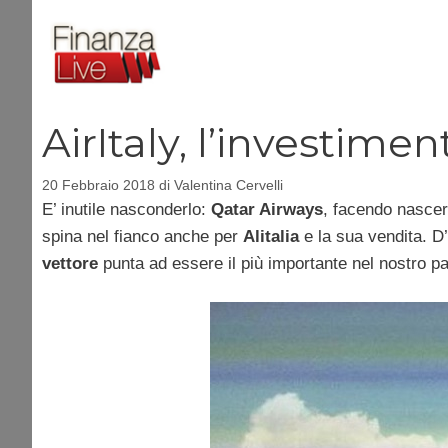
Vai
al
contenuto
AirItaly, l’investime
20 Febbraio 2018
di
Valentina Cervelli
E’ inutile nasconderlo:
Qatar Airways
, facendo nascer
spina nel fianco anche per
Alitalia
e la sua vendita. D’
vettore
punta ad essere il più importante nel nostro p