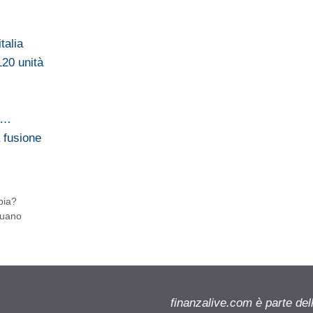
talia
120 unità
n…
 fusione
bia?
guano
finanzalive.com è parte d