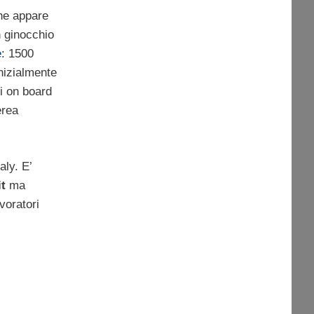
che appare
n ginocchio
e
: 1500
inizialmente
i on board
erea
aly. E’
it
ma
voratori