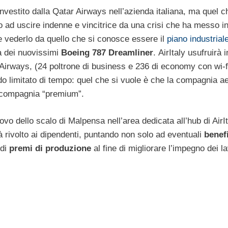
investito dalla Qatar Airways nell’azienda italiana, ma quel 
to ad uscire indenne e vincitrice da una crisi che ha messo i
e vederlo da quello che si conosce essere il
piano industrial
ea dei nuovissimi
Boeing 787 Dreamliner
. AirItaly usufruirà 
Airways, (24 poltrone di business e 236 di economy con wi-f
do limitato di tempo: quel che si vuole è che la compagnia a
na compagnia “premium”.
ovo dello scalo di Malpensa nell’area dedicata all’hub di AirIt
 rivolto ai dipendenti, puntando non solo ad eventuali
benef
di
premi di produzione
al fine di migliorare l’impegno dei la