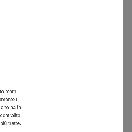
to molti
amente il
che ha in
centralità
iù tratte.