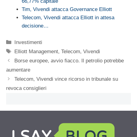
66,77% capitale
Tim, Vivendi attacca Governance Elliott
Telecom, Vivendi attacca Elliott in attesa
decisione…
Categorie
Investimenti
Tag
Elliott Management
,
Telecom
,
Vivendi
Borse europee, avvio fiacco. Il petrolio potrebbe
aumentare
Telecom, Vivendi vince ricorso in tribunale su
revoca consiglieri