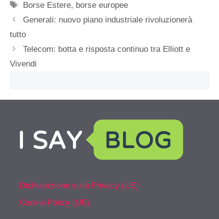
Tag
Borse Estere
,
borse europee
Generali: nuovo piano industriale rivoluzionerà
tutto
Telecom: botta e risposta continuo tra Elliott e
Vivendi
Dichiarazione sulla Privacy (UE)
Cookie Policy (UE)