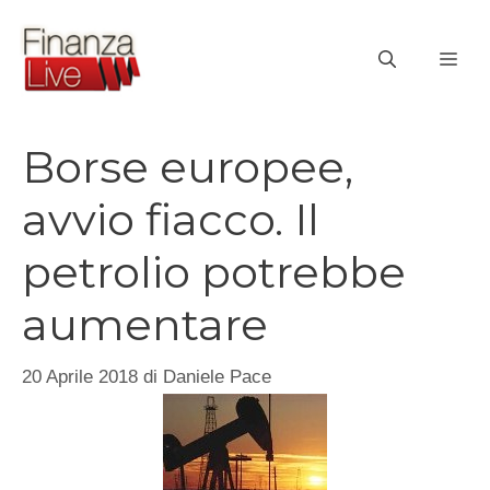
Vai
al
ME
contenuto
Borse europee,
avvio fiacco. Il
petrolio potrebbe
aumentare
20 Aprile 2018
di
Daniele Pace