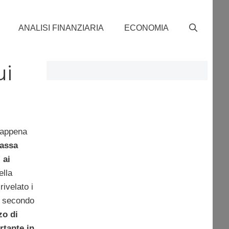
ANALISI FINANZIARIA
ECONOMIA
ui
 appena
tassa
 ai
ella
rivelato i
, secondo
o di
rtante in