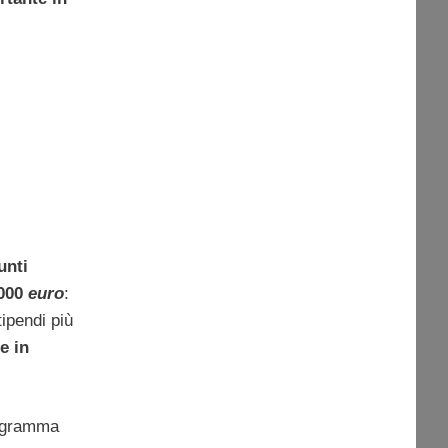
unti
.000
euro
:
tipendi più
e in
programma