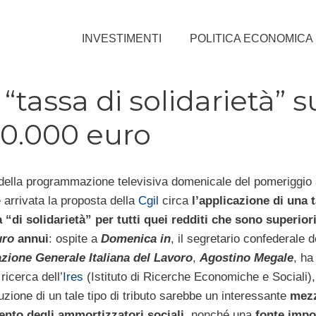
INVESTIMENTI
POLITICA ECONOMICA
tassa di solidarietà” s
150.000 euro
della programmazione televisiva domenicale del pomeriggio
 arrivata la proposta della
Cgil
circa
l’applicazione di una 
 “di solidarietà” per tutti quei redditi che sono superiori
uro
annui
: ospite a
Domenica in
, il segretario confederale d
zione Generale Italiana del Lavoro
,
Agostino Megale
, ha 
 ricerca dell’
Ires
(Istituto di Ricerche Economiche e Sociali)
duzione di un tale tipo di tributo sarebbe un interessante
mezz
ento degli ammortizzatori sociali
, nonché una
fonte impo