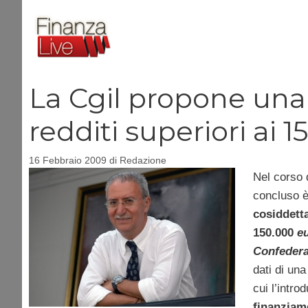
Vai
al
contenuto
La Cgil propone una “
redditi superiori ai 
16 Febbraio 2009
di
Redazione
Nel corso 
concluso è
cosiddetta
150.000
e
Confedera
dati di una
cui l’intro
finanziam