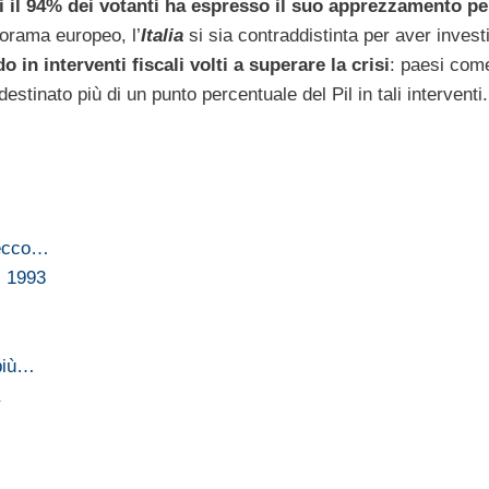
i il 94% dei votanti ha espresso il suo apprezzamento pe
orama europeo, l’
Italia
si sia contraddistinta per aver invest
in interventi fiscali volti a superare la crisi
: paesi com
stinato più di un punto percentuale del Pil in tali interventi.
 ecco…
l 1993
 più…