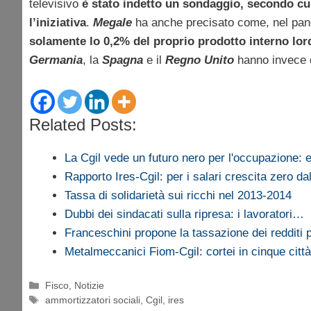
televisivo
è stato indetto un sondaggio, secondo cu
l’iniziativa
.
Megale
ha anche precisato come, nel pan
solamente lo 0,2% del proprio prodotto interno lordo 
Germania
, la
Spagna
e il
Regno Unito
hanno invece de
Related Posts:
La Cgil vede un futuro nero per l'occupazione:
Rapporto Ires-Cgil: per i salari crescita zero da
Tassa di solidarietà sui ricchi nel 2013-2014
Dubbi dei sindacati sulla ripresa: i lavoratori…
Franceschini propone la tassazione dei redditi
Metalmeccanici Fiom-Cgil: cortei in cinque città
Categorie
Fisco
,
Notizie
Tag
ammortizzatori sociali
,
Cgil
,
ires