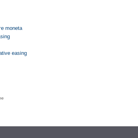
ere moneta
asing
ative easing
me