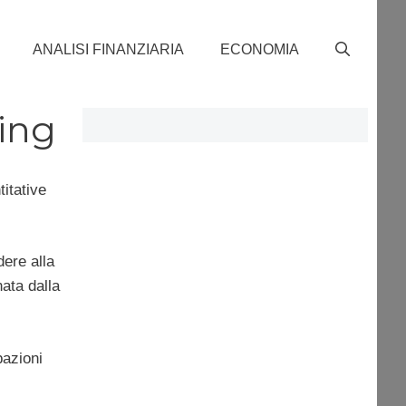
ANALISI FINANZIARIA
ECONOMIA
sing
itative
dere alla
nata dalla
pazioni