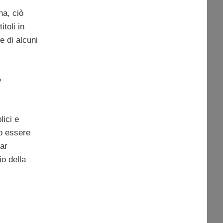
na, ciò
toli in
e di alcuni
e
lici e
no essere
far
io della