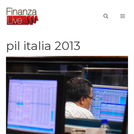
Vai
al
ME
contenuto
pil italia 2013