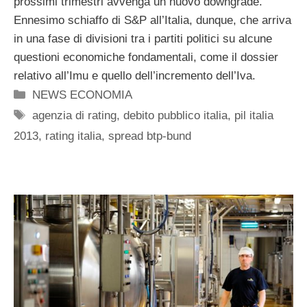
prossimi trimestri avvenga un nuovo downgrade.
Ennesimo schiaffo di S&P all’Italia, dunque, che arriva
in una fase di divisioni tra i partiti politici su alcune
questioni economiche fondamentali, come il dossier
relativo all’Imu e quello dell’incremento dell’Iva.
Categorie
NEWS ECONOMIA
Tag
agenzia di rating
,
debito pubblico italia
,
pil italia
2013
,
rating italia
,
spread btp-bund