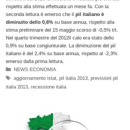
rispetto alla stima effettuata un mese fa. Con la
seconda lettura è emerso che il
pil italiano è
diminuito dello 0,6%
su base annua, rispetto alla
stima preliminare del 15 maggio scorso di -0,5% t/t.
Nel quarto trimestre del 2012il calo era stato dello
0,9% su base congiunturale. La diminuzione del pil
italiano è del 2,4% su base annua, rispetto al -2,3%
emerso dalla prima lettura.
Categorie
NEWS ECONOMIA
Tag
aggiornamento istat
,
pil italia 2013
,
previsioni pil
italia 2013
,
recessione italia