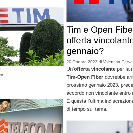
Tim e Open Fibe
offerta vincolant
gennaio?
20 Ottobre 2022
di
Valentina Cervel
Un’
offerta vincolante
per la 
ti
om
Tim-Open Fiber
dovrebbe arri
prossimo gennaio 2023, prece
accordo non vincolante entro
È questa l’ultima indiscrezion
di tempo sul tema.