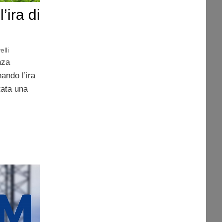
’ira di
lli
nza
nando l’ira
tata una