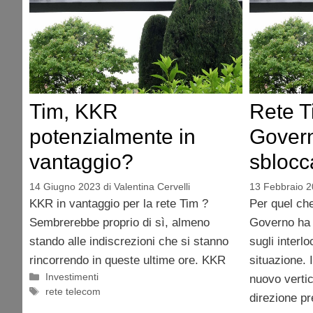
Tim, KKR
Rete T
potenzialmente in
Gover
vantaggio?
sblocc
14 Giugno 2023
di
Valentina Cervelli
13 Febbraio 
KKR in vantaggio per la rete Tim ?
Per quel ch
Sembrerebbe proprio di sì, almeno
Governo ha 
stando alle indiscrezioni che si stanno
sugli interl
rincorrendo in queste ultime ore. KKR
situazione. 
Categorie
Investimenti
nuovo verti
Tag
rete telecom
direzione pr