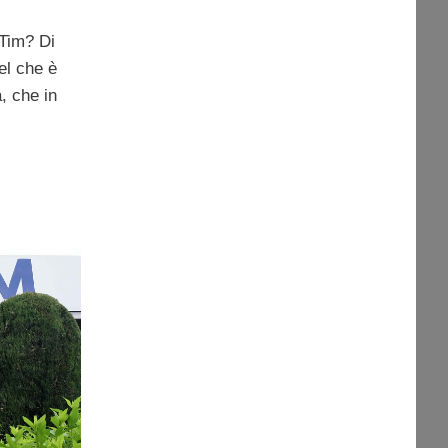
 Tim? Di
uel che è
à, che in