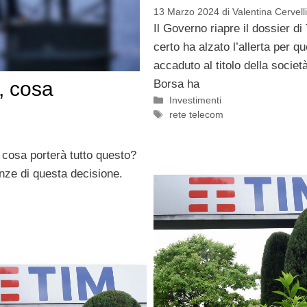
13 Marzo 2024
di
Valentina Cervelli
Il Governo riapre il dossier di
certo ha alzato l’allerta per q
accaduto al titolo della societ
Borsa ha
, cosa
Categorie
Investimenti
Tag
rete telecom
A cosa porterà tutto questo?
ze di questa decisione.