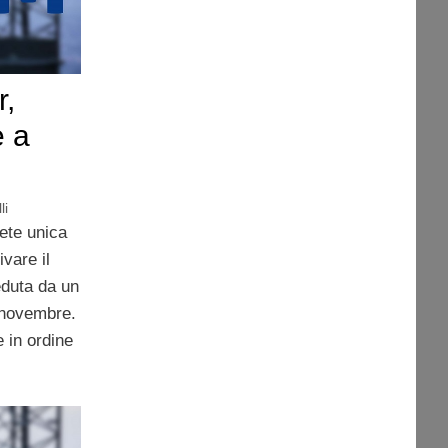
r,
e a
li
rete unica
vare il
duta da un
 novembre.
e in ordine