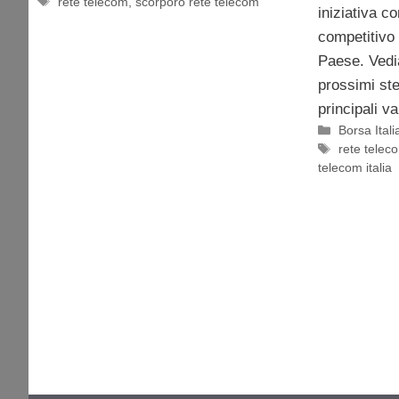
Tag
rete telecom
,
scorporo rete telecom
iniziativa c
competitivo 
Paese. Vedia
prossimi ste
principali va
Categorie
Borsa Itali
Tag
rete telec
telecom italia