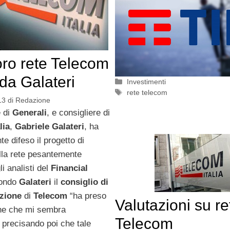
ro rete Telecom
 da Galateri
Categorie
Investimenti
Tag
rete telecom
13
di
Redazione
e di
Generali
, e consigliere di
lia
,
Gabriele Galateri
, ha
e difeso il progetto di
lla rete pesantemente
li analisti del
Financial
condo
Galateri
il
consiglio di
zione
di
Telecom
“ha preso
Valutazioni su re
ne che mi sembra
Telecom
 precisando poi che tale