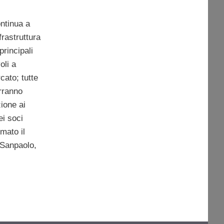
ntinua a
nfrastruttura
principali
oli a
cato; tutte
erranno
ione ai
ei soci
rmato il
 Sanpaolo,