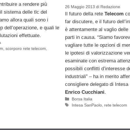
ontribuire a rendere più
26 Maggio 2013
di
Redazione
il sistema delle tlc del
Il futuro della rete
Telecom
co
mo allora quali sono i
far discutere, e il futuro dell’i
p dell’operazione, e quali le
è attentamente al vaglio delle 
lutazioni effettuate.
parti in causa. “Siamo favorev
a
vagliare tutte le opzioni di mer
om
,
scorporo rete telecom
,
le ipotesi di valorizzazione v
esaminate con estrema attenz
possibili conflitti d’interesse d
industriali” – ha in merito affe
consigliere delegato di Intesa
Enrico Cucchiani
.
Categorie
Borsa Italia
Tag
Intesa SanPaolo
,
rete telecom