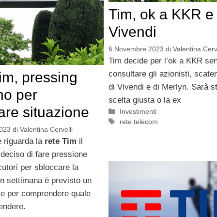
Tim, ok a KKR e l
Vivendi
6 Novembre 2023
di
Valentina Cerve
Tim decide per l’ok a KKR se
consultare gli azionisti, scate
im, pressing
di Vivendi e di Merlyn. Sarà s
no per
scelta giusta o la ex
are situazione
Categorie
Investimenti
Tag
rete telecom
2023
di
Valentina Cervelli
e riguarda la
rete Tim
il
deciso di fare pressione
ocutori per sbloccare la
In settimana è previsto un
ce per comprendere quale
endere.