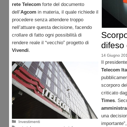
rete Telecom
forte del documento
dell’
Agcom
in materia, il quale richiede il
procedere senza attendere troppo
nell’attuare questa decisione, facendo
Scorpo
crollare di fatto ogni possibilità di
rendere reale il “vecchio” progetto di
difeso
Vivendi
.
14 Giugno 20
Il president
Telecom Ita
pubblicament
scorporo de
criticato dag
Times
. Se
amministra
una decisio
Categorie
Investimenti
importante”,