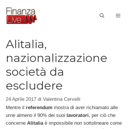
Vai
al
ME
contenuto
Alitalia,
nazionalizzazione
società da
escludere
24 Aprile 2017
di
Valentina Cervelli
Mentre il
referendum
mostra di aver richiamato alle
urne almeno il 90% dei suoi
lavoratori
, per ciò che
concerne
Alitalia
è impossibile non sottolineare come