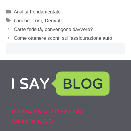
Categorie
Analisi Fondamentale
Tag
banche
,
crisi
,
Derivati
Carte fedeltà, convengono davvero?
Come ottenere sconti sull’assicurazione auto
Dichiarazione sulla Privacy (UE)
Cookie Policy (UE)