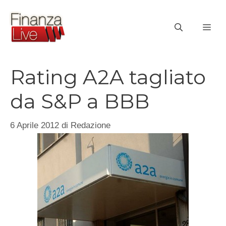
Vai
al
ME
contenuto
Rating A2A tagliato
da S&P a BBB
6 Aprile 2012
di
Redazione