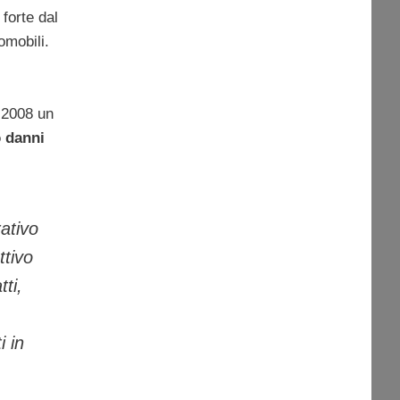
forte dal
omobili.
 2008 un
 danni
rativo
ttivo
tti,
i in