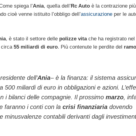
 Come spiega l’
Ania
, quella dell’
Rc Auto
è la contrazione più 
o cioè venne istituito l’obbligo dell’
assicurazione
per le aut
nia
, è stato il settore delle
polizze vita
che ha registrato nel
a circa
55 miliardi di euro
. Più contenute le perdite del
ramo
presidente dell’
Ania
– è la finanza: il sistema assicu
 500 miliardi di euro in obbligazioni e azioni. L’effe
on i bilanci delle compagnie. Il prossimo
marzo
, infa
 faranno i conti con la
crisi finanziaria
dovendo
le minusvalenze contabili derivanti dagli investiment