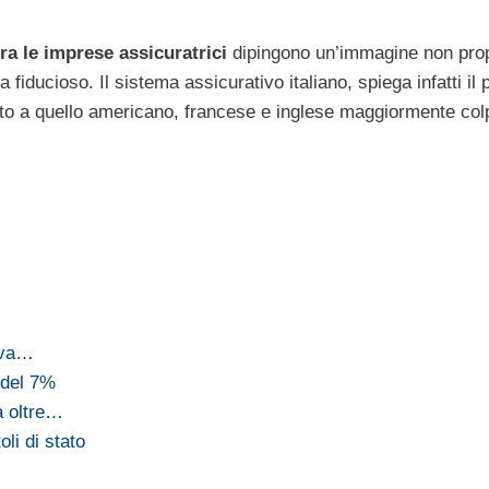
ra le imprese assicuratrici
dipingono un’immagine non prop
a fiducioso. Il sistema assicurativo italiano, spiega infatti il
tto a quello americano, francese e inglese maggiormente colpi
iva…
 del 7%
a oltre…
li di stato