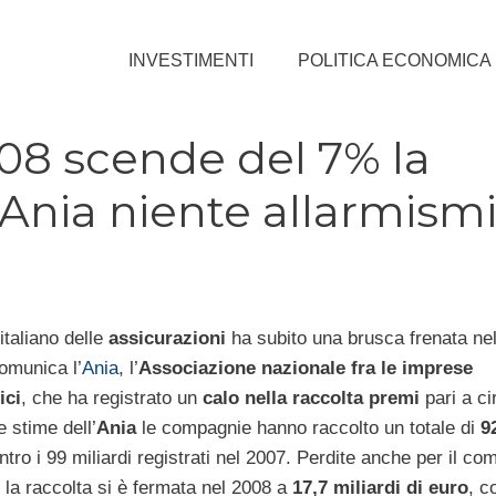
INVESTIMENTI
POLITICA ECONOMICA
008 scende del 7% la
’Ania niente allarmismi,
italiano delle
assicurazioni
ha subito una brusca frenata nel
omunica l’
Ania
, l’
Associazione nazionale fra le imprese
ici
, che ha registrato un
calo nella raccolta premi
pari a ci
e stime dell’
Ania
le compagnie hanno raccolto un totale di
92
tro i 99 miliardi registrati nel 2007. Perdite anche per il c
 la raccolta si è fermata nel 2008 a
17,7 miliardi di euro
, c