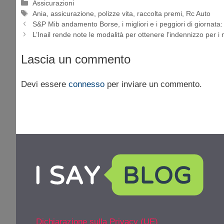
Categorie
Assicurazioni
Tag
Ania
,
assicurazione
,
polizze vita
,
raccolta premi
,
Rc Auto
S&P Mib andamento Borse, i migliori e i peggiori di giornata
L’Inail rende note le modalità per ottenere l’indennizzo per i 
Lascia un commento
Devi essere
connesso
per inviare un commento.
Dichiarazione sulla Privacy (UE)