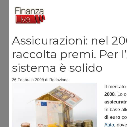
Vai
al
contenuto
Assicurazioni: nel 2
raccolta premi. Per l
sistema è solido
26 Febbraio 2009
di
Redazione
Il mercato 
2008
. Lo c
assicuratr
In base all
di euro
con
Auto
, dove