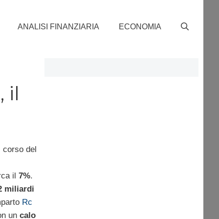
ANALISI FINANZIARIA
ECONOMIA
 il
 corso del
rca il
7%
.
 miliardi
omparto
Rc
on un
calo