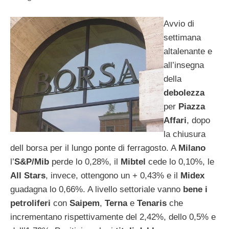
Avvio di
settimana
altalenante e
all’insegna
della
debolezza
per
Piazza
Affari
, dopo
la chiusura
dell borsa per il lungo ponte di ferragosto. A
Milano
l’
S&P/Mib
perde lo 0,28%, il
Mibtel
cede lo 0,10%, le
All Stars
, invece, ottengono un + 0,43% e il
Midex
guadagna lo 0,66%. A livello settoriale vanno
bene i
petroliferi
con
Saipem
,
Terna
e
Tenaris
che
incrementano rispettivamente del 2,42%, dello 0,5% e