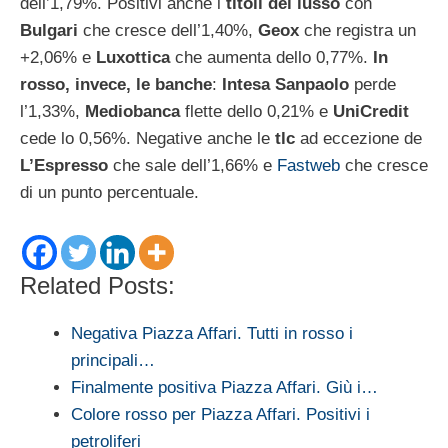
dell’1,79%. Positivi anche i
titoli del lusso
con
Bulgari
che cresce dell’1,40%,
Geox
che registra un
+2,06% e
Luxottica
che aumenta dello 0,77%.
In
rosso, invece, le banche
:
Intesa Sanpaolo
perde
l’1,33%,
Mediobanca
flette dello 0,21% e
UniCredit
cede lo 0,56%. Negative anche le
tlc
ad eccezione de
L’Espresso
che sale dell’1,66% e
Fastweb
che cresce
di un punto percentuale.
Related Posts:
Negativa Piazza Affari. Tutti in rosso i
principali…
Finalmente positiva Piazza Affari. Giù i…
Colore rosso per Piazza Affari. Positivi i
petroliferi