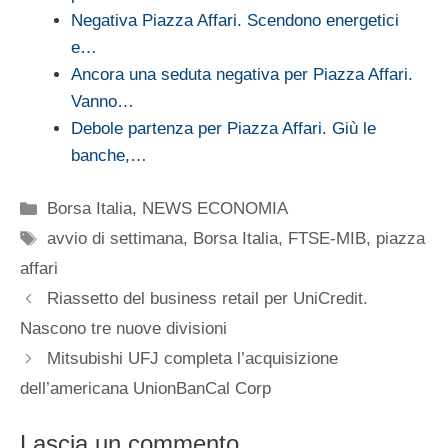
Negativa Piazza Affari. Scendono energetici
e…
Ancora una seduta negativa per Piazza Affari.
Vanno…
Debole partenza per Piazza Affari. Giù le
banche,…
Categorie
Borsa Italia
,
NEWS ECONOMIA
Tag
avvio di settimana
,
Borsa Italia
,
FTSE-MIB
,
piazza
affari
Riassetto del business retail per UniCredit.
Nascono tre nuove divisioni
Mitsubishi UFJ completa l’acquisizione
dell’americana UnionBanCal Corp
Lascia un commento