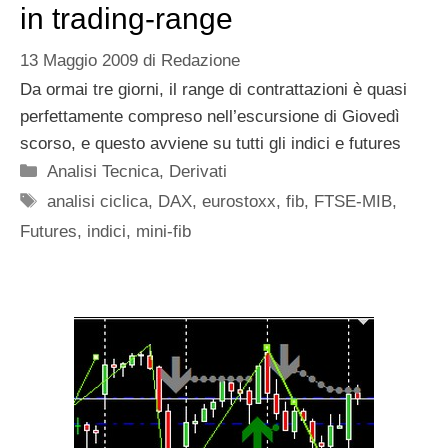
in trading-range
13 Maggio 2009
di
Redazione
Da ormai tre giorni, il range di contrattazioni è quasi
perfettamente compreso nell’escursione di Giovedì
scorso, e questo avviene su tutti gli indici e futures
Categorie
Analisi Tecnica
,
Derivati
Tag
analisi ciclica
,
DAX
,
eurostoxx
,
fib
,
FTSE-MIB
,
Futures
,
indici
,
mini-fib