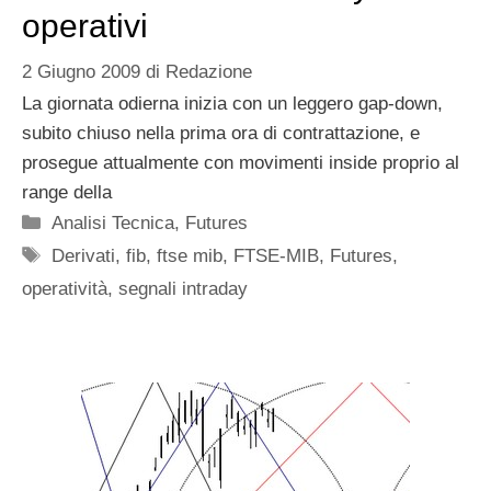
operativi
2 Giugno 2009
di
Redazione
La giornata odierna inizia con un leggero gap-down,
subito chiuso nella prima ora di contrattazione, e
prosegue attualmente con movimenti inside proprio al
range della
Categorie
Analisi Tecnica
,
Futures
Tag
Derivati
,
fib
,
ftse mib
,
FTSE-MIB
,
Futures
,
operatività
,
segnali intraday