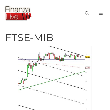
Vai
al
ME
contenuto
FTSE-MIB