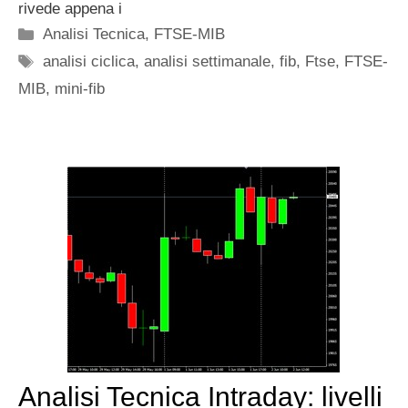
rivede appena i
Categorie
Analisi Tecnica
,
FTSE-MIB
Tag
analisi ciclica
,
analisi settimanale
,
fib
,
Ftse
,
FTSE-
MIB
,
mini-fib
Analisi Tecnica Intraday: livelli