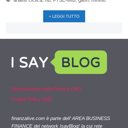
analisi ciclica
,
fib
,
FTSE-MIB
,
gann
,
minifib
+ LEGGI TUTTO
Dichiarazione sulla Privacy (UE)
Cookie Policy (UE)
finanzalive.com è parte dell' AREA BUSINESS
FINANCE del network IsayBlog! la cui rete