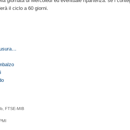
lla giornata di Mercoledì ed eventuale ripartenza: se i conte
rà il ciclo a 60 giorni.
hiusura…
imbalzo
i
do
ib
,
FTSE-MIB
 PMI