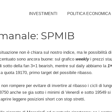
INVESTIMENTI
POLITICA ECONOMICA
timanale: SPMIB
ituazione non è chiara sul nostro indice, ma le possibilità d
centuato sono ancora buone: sul grafico
weekly
i prezzi sta
di sotto della fan 3×1 bearish, mentre sul daily abbiamo la
1×
a quota 19170, primo target del possibile ribasso.
da non rompere per evitare di invertire al ribasso i cicli di lun
18750 anche se gia sotto i minimi di Venerdì e sotto 19549 si
 aprire leggere posizioni short con stop stretti.