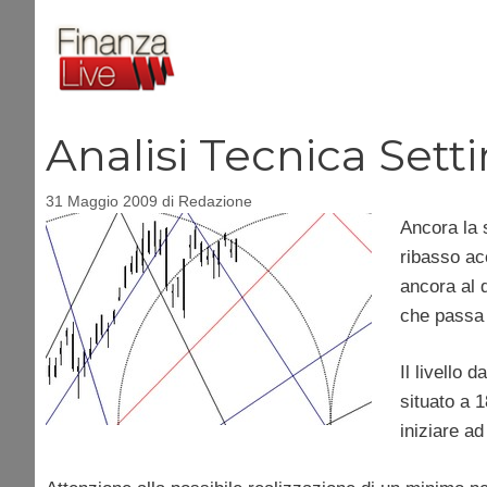
Vai
al
contenuto
Analisi Tecnica Set
31 Maggio 2009
di
Redazione
Ancora la s
ribasso ac
ancora al 
che passa 
Il livello 
situato a 
iniziare ad