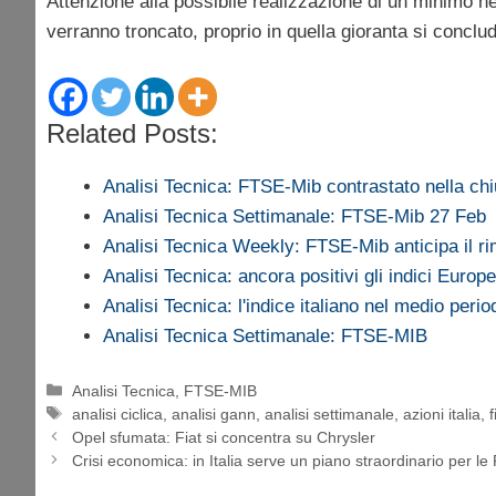
Attenzione alla possibile realizzazione di un minimo ne
verranno troncato, proprio in quella gioranta si conclude
Related Posts:
Analisi Tecnica: FTSE-Mib contrastato nella c
Analisi Tecnica Settimanale: FTSE-Mib 27 Feb
Analisi Tecnica Weekly: FTSE-Mib anticipa il r
Analisi Tecnica: ancora positivi gli indici Europe
Analisi Tecnica: l'indice italiano nel medio perio
Analisi Tecnica Settimanale: FTSE-MIB
Categorie
Analisi Tecnica
,
FTSE-MIB
Tag
analisi ciclica
,
analisi gann
,
analisi settimanale
,
azioni italia
,
f
Opel sfumata: Fiat si concentra su Chrysler
Crisi economica: in Italia serve un piano straordinario per le