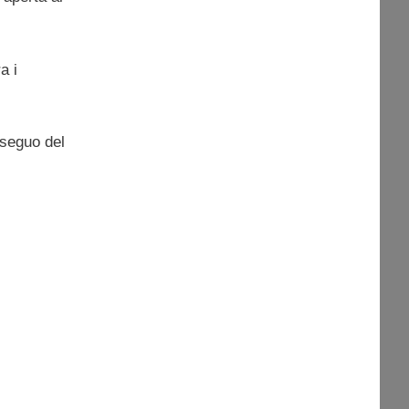
a i
oseguo del