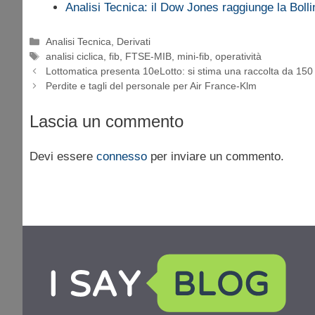
Analisi Tecnica: il Dow Jones raggiunge la Bol
Categorie
Analisi Tecnica
,
Derivati
Tag
analisi ciclica
,
fib
,
FTSE-MIB
,
mini-fib
,
operatività
Lottomatica presenta 10eLotto: si stima una raccolta da 150 
Perdite e tagli del personale per Air France-Klm
Lascia un commento
Devi essere
connesso
per inviare un commento.