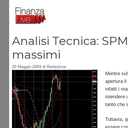
Vai
al
contenuto
Analisi Tecnica: SP
massimi
20 Maggio 2009
di
Redazione
Mentre sul 
apertura il
infatti i 
intendere u
tanto che i
Tuttavia, q
essere cosi