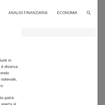
ANALISI FINANZIARIA
ECONOMIA
unti in
 è diversa:
cendo
è notevole,
zo.
ato potrà
 aperta al