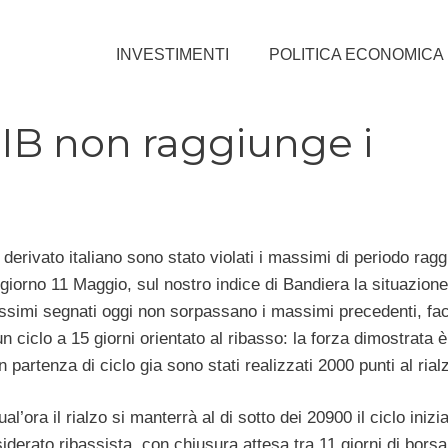
INVESTIMENTI
POLITICA ECONOMICA
MIB non raggiunge i
derivato italiano sono stato violati i massimi di periodo raggi
 giorno 11 Maggio, sul nostro indice di Bandiera la situazione
massimi segnati oggi non sorpassano i massimi precedenti, fa
n ciclo a 15 giorni orientato al ribasso: la forza dimostrata 
n partenza di ciclo gia sono stati realizzati 2000 punti al rial
ual’ora il rialzo si manterrà al di sotto dei 20900 il ciclo inizi
derato ribassista, con chiusura attesa tra 11 giorni di borsa