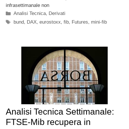
infrasettimanale non
Categorie
Analisi Tecnica
,
Derivati
Tag
bund
,
DAX
,
eurostoxx
,
fib
,
Futures
,
mini-fib
Analisi Tecnica Settimanale:
FTSE-Mib recupera in