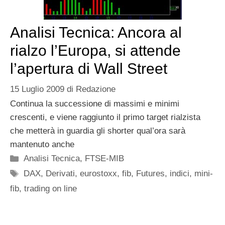
Analisi Tecnica: Ancora al
rialzo l’Europa, si attende
l’apertura di Wall Street
15 Luglio 2009
di
Redazione
Continua la successione di massimi e minimi
crescenti, e viene raggiunto il primo target rialzista
che metterà in guardia gli shorter qual’ora sarà
mantenuto anche
Categorie
Analisi Tecnica
,
FTSE-MIB
Tag
DAX
,
Derivati
,
eurostoxx
,
fib
,
Futures
,
indici
,
mini-
fib
,
trading on line