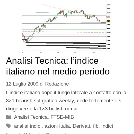
Analisi Tecnica: l’indice
italiano nel medio periodo
12 Luglio 2009
di
Redazione
L’indice italiano dopo il lungo laterale a contatto con la
3×1 bearish sul grafico weekly, cede fortemente e si
dirige verso la 1×3 bullish ormai
Categorie
Analisi Tecnica
,
FTSE-MIB
Tag
analisi indici
,
azioni italia
,
Derivati
,
fib
,
indici