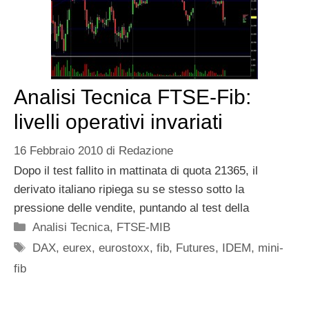
Analisi Tecnica FTSE-Fib:
livelli operativi invariati
16 Febbraio 2010
di
Redazione
Dopo il test fallito in mattinata di quota 21365, il
derivato italiano ripiega su se stesso sotto la
pressione delle vendite, puntando al test della
Categorie
Analisi Tecnica
,
FTSE-MIB
Tag
DAX
,
eurex
,
eurostoxx
,
fib
,
Futures
,
IDEM
,
mini-
fib