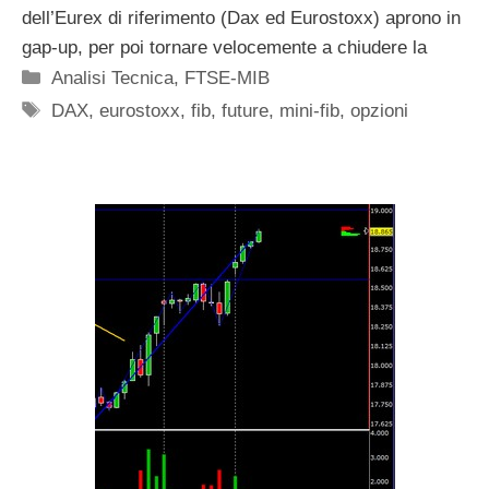
dell’Eurex di riferimento (Dax ed Eurostoxx) aprono in
gap-up, per poi tornare velocemente a chiudere la
Categorie
Analisi Tecnica
,
FTSE-MIB
Tag
DAX
,
eurostoxx
,
fib
,
future
,
mini-fib
,
opzioni