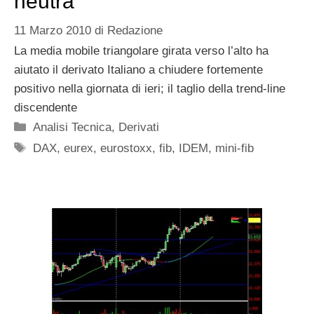
neutra
11 Marzo 2010
di
Redazione
La media mobile triangolare girata verso l’alto ha
aiutato il derivato Italiano a chiudere fortemente
positivo nella giornata di ieri; il taglio della trend-line
discendente
Categorie
Analisi Tecnica
,
Derivati
Tag
DAX
,
eurex
,
eurostoxx
,
fib
,
IDEM
,
mini-fib