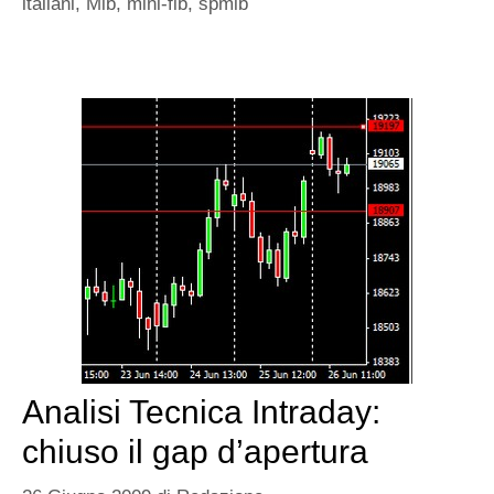
italiani
,
Mib
,
mini-fib
,
spmib
Analisi Tecnica Intraday:
chiuso il gap d’apertura