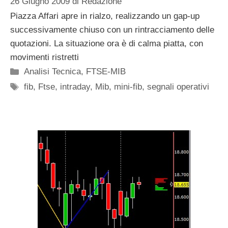
26 Giugno 2009
di
Redazione
Piazza Affari apre in rialzo, realizzando un gap-up
successivamente chiuso con un rintracciamento delle
quotazioni. La situazione ora è di calma piatta, con
movimenti ristretti
Categorie
Analisi Tecnica
,
FTSE-MIB
Tag
fib
,
Ftse
,
intraday
,
Mib
,
mini-fib
,
segnali operativi