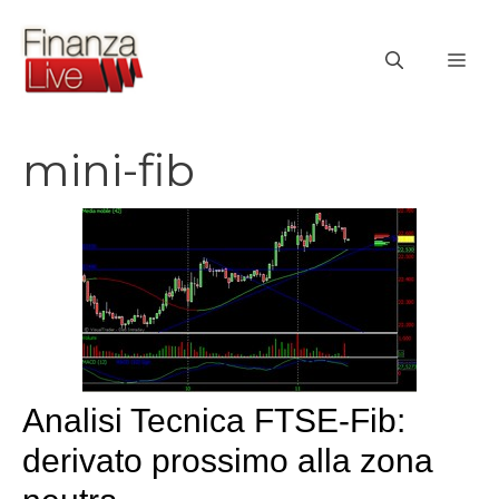
Vai
al
ME
contenuto
mini-fib
Analisi Tecnica FTSE-Fib:
derivato prossimo alla zona