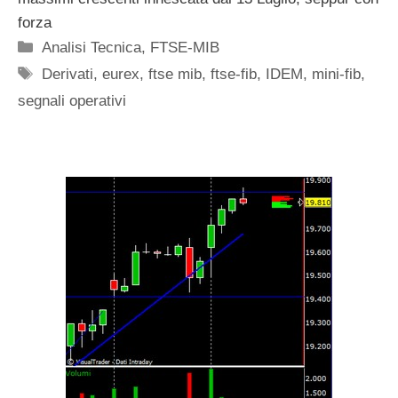
forza
Categorie
Analisi Tecnica
,
FTSE-MIB
Tag
Derivati
,
eurex
,
ftse mib
,
ftse-fib
,
IDEM
,
mini-fib
,
segnali operativi