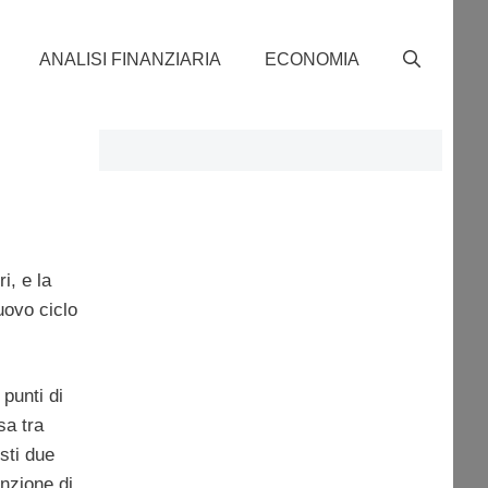
ANALISI FINANZIARIA
ECONOMIA
i, e la
uovo ciclo
punti di
sa tra
sti due
nzione di