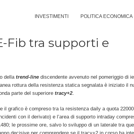
INVESTIMENTI
POLITICA ECONOMICA
-Fib tra supporti e
io della
trend-line
discendente avvenuto nel pomeriggio di ier
ea rottura della resistenza statica segnalata è iniziato il n
onda parte del superiore
tracy+2
.
e il grafico è compreso tra la resistenza daily a quota 22000 
ncidenti con il derivato) e l’area di supporto intraday compre
80; le prossime ore, salvo lo sviluppo di un laterale tra que
ranno decisive per comprendere se il tracy+2 in corso ha inte