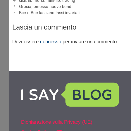
cicli
,
fib
,
hurst
,
mini-fib
,
trading
Grecia, emesso nuovo bond
Bce e Boe lasciano tassi invariati
Lascia un commento
Devi essere
connesso
per inviare un commento.
Dichiarazione sulla Privacy (UE)