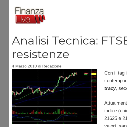
Vai
al
contenuto
Analisi Tecnica: FTSE
resistenze
4 Marzo 2010
di
Redazione
Con il tagl
contemporan
tracy
, sec
Attualment
indice (coi
21625 e 214
valori, sa