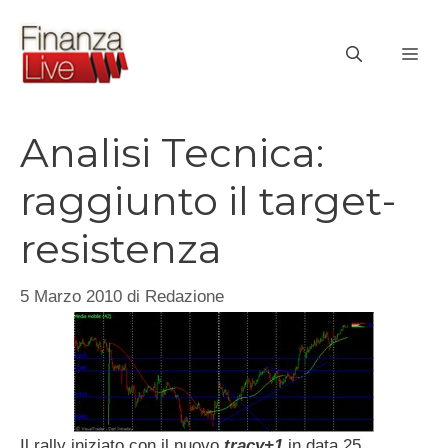
Vai
al
ME
contenuto
Analisi Tecnica:
raggiunto il target-
resistenza
5 Marzo 2010
di
Redazione
Il rally iniziato con il nuovo
tracy+1
in data 25