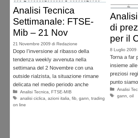
Analisi Tecnica
Analis
Settimanale: FTSE-
di pre
Mib – 21 Nov
per il 
21 Novembre 2009
di
Redazione
8 Luglio 2009
Dopo l’inversione al ribasso della
Torna a far p
tendenza weekly avvenuta nella
insieme alle
settimana del 2 Novembre con una
preziosi reg
outside rialzista, la situazione rimane
punto siam
delicata nel medio periodo anche
Categorie
Analisi Te
Categorie
Analisi Tecnica
,
FTSE-MIB
Tag
gann
,
oil
Tag
analisi ciclica
,
azioni italia
,
fib
,
gann
,
trading
on line