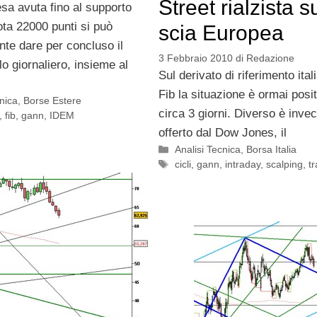
Street rialzista s
sa avuta fino al supporto
ta 22000 punti si può
scia Europea
nte dare per concluso il
3 Febbraio 2010
di
Redazione
o giornaliero, insieme al
Sul derivato di riferimento ita
Fib la situazione è ormai posi
cnica
,
Borse Estere
circa 3 giorni. Diverso è invec
,
fib
,
gann
,
IDEM
offerto dal Dow Jones, il
Categorie
Analisi Tecnica
,
Borsa Italia
Tag
cicli
,
gann
,
intraday
,
scalping
,
t