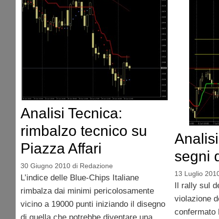
Analisi Tecnica:
rimbalzo tecnico su
Analisi
Piazza Affari
segni 
30 Giugno 2010
di
Redazione
13 Luglio 201
L’indice delle Blue-Chips Italiane
Il rally sul 
rimbalza dai minimi pericolosamente
violazione d
vicino a 19000 punti iniziando il disegno
confermato 
di quella che potrebbe diventare una