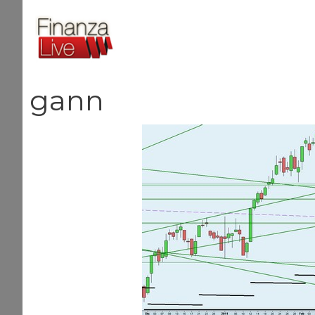
Vai
al
contenuto
gann