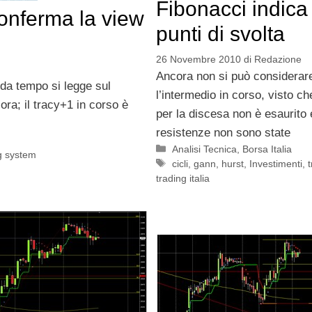
Fibonacci indica 
conferma la view
punti di svolta
26 Novembre 2010
di
Redazione
Ancora non si può considerar
da tempo si legge sul
l’intermedio in corso, visto ch
ra; il tracy+1 in corso è
per la discesa non è esaurito 
resistenze non sono state
Categorie
Analisi Tecnica
,
Borsa Italia
g system
Tag
cicli
,
gann
,
hurst
,
Investimenti
,
trading italia