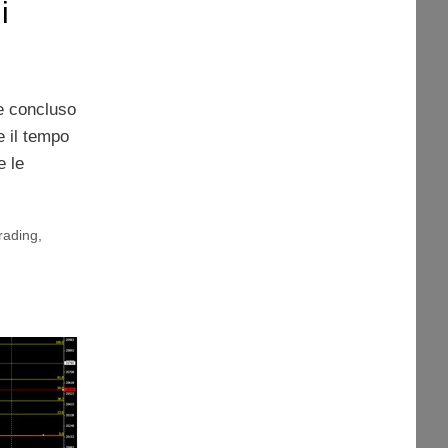
i
e concluso
e il tempo
e le
trading
,