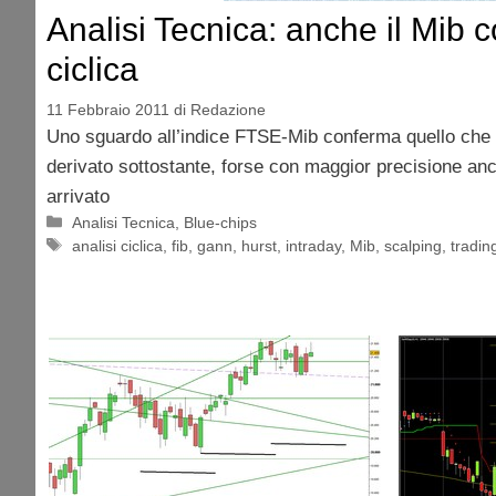
Analisi Tecnica: anche il Mib 
ciclica
11 Febbraio 2011
di
Redazione
Uno sguardo all’indice FTSE-Mib conferma quello che 
derivato sottostante, forse con maggior precisione anco
arrivato
Categorie
Analisi Tecnica
,
Blue-chips
Tag
analisi ciclica
,
fib
,
gann
,
hurst
,
intraday
,
Mib
,
scalping
,
tradin