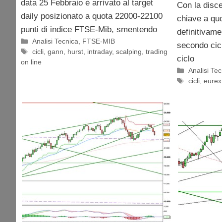
data 25 Febbraio è arrivato al target
Con la disce
daily posizionato a quota 22000-22100
chiave a quo
punti di indice FTSE-Mib, smentendo
definitivame
Categorie
Analisi Tecnica
,
FTSE-MIB
secondo cicl
Tag
cicli
,
gann
,
hurst
,
intraday
,
scalping
,
trading
ciclo
on line
Categorie
Analisi Te
Tag
cicli
,
eurex