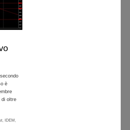
vo
l secondo
so è
tembre
 di oltre
st
,
IDEM
,