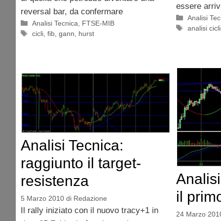
essere arriv
reversal bar, da confermare
Categorie
Analisi Te
Categorie
Analisi Tecnica
,
FTSE-MIB
Tag
analisi cicl
Tag
cicli
,
fib
,
gann
,
hurst
Analisi Tecnica:
raggiunto il target-
Analis
resistenza
il prim
5 Marzo 2010
di
Redazione
Il rally iniziato con il nuovo tracy+1 in
24 Marzo 201