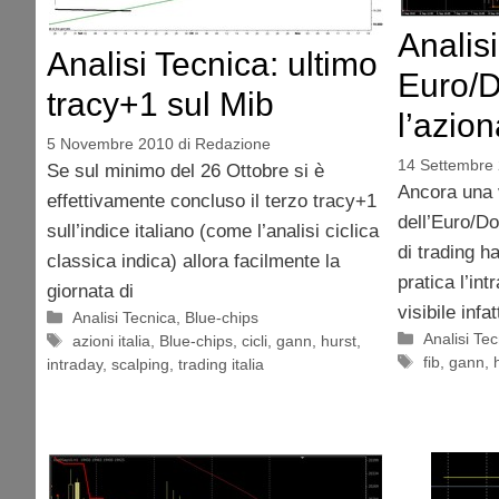
Analisi
Analisi Tecnica: ultimo
Euro/D
tracy+1 sul Mib
l’azion
5 Novembre 2010
di
Redazione
14 Settembre
Se sul minimo del 26 Ottobre si è
Ancora una v
effettivamente concluso il terzo tracy+1
dell’Euro/Do
sull’indice italiano (come l’analisi ciclica
di trading ha
classica indica) allora facilmente la
pratica l’int
giornata di
visibile infat
Categorie
Analisi Tecnica
,
Blue-chips
Categorie
Analisi Te
Tag
azioni italia
,
Blue-chips
,
cicli
,
gann
,
hurst
,
Tag
fib
,
gann
,
intraday
,
scalping
,
trading italia