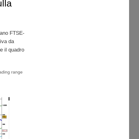
ulla
liano FTSE-
tiva da
e il quadro
rading range