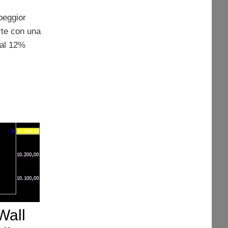
peggior
rte con una
 al 12%
Wall