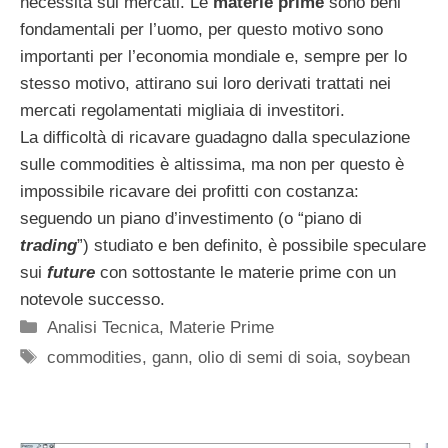
necessità sui mercati. Le
materie prime
sono beni
fondamentali per l’uomo, per questo motivo sono
importanti per l’economia mondiale e, sempre per lo
stesso motivo, attirano sui loro derivati trattati nei
mercati regolamentati migliaia di investitori.
La difficoltà di ricavare guadagno dalla speculazione
sulle commodities è altissima, ma non per questo è
impossibile ricavare dei profitti con costanza:
seguendo un piano d’investimento (o “piano di
trading
”) studiato e ben definito, è possibile speculare
sui
future
con sottostante le materie prime con un
notevole successo.
Categorie
Analisi Tecnica
,
Materie Prime
Tag
commodities
,
gann
,
olio di semi di soia
,
soybean