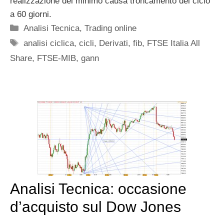
realizzazione del minimo causa troncamento del ciclo
a 60 giorni.
Categorie
Analisi Tecnica
,
Trading online
Tag
analisi ciclica
,
cicli
,
Derivati
,
fib
,
FTSE Italia All
Share
,
FTSE-MIB
,
gann
Analisi Tecnica: occasione
d’acquisto sul Dow Jones