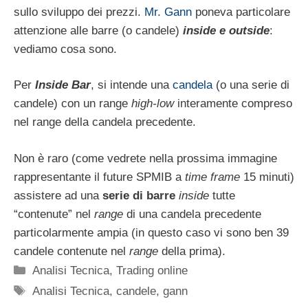
sullo sviluppo dei prezzi.
Mr. Gann
poneva particolare
attenzione alle barre (o candele)
inside e outside
:
vediamo cosa sono.
Per
Inside Bar
, si intende una
candela
(o una serie di
candele) con un range
high-low
interamente compreso
nel range della candela precedente.
Non è raro (come vedrete nella prossima immagine
rappresentante il future SPMIB a
time frame
15 minuti)
assistere ad una
serie di barre
inside
tutte
“contenute” nel
range
di una candela precedente
particolarmente ampia (in questo caso vi sono ben 39
candele contenute nel
range
della prima).
Categorie
Analisi Tecnica
,
Trading online
Tag
Analisi Tecnica
,
candele
,
gann