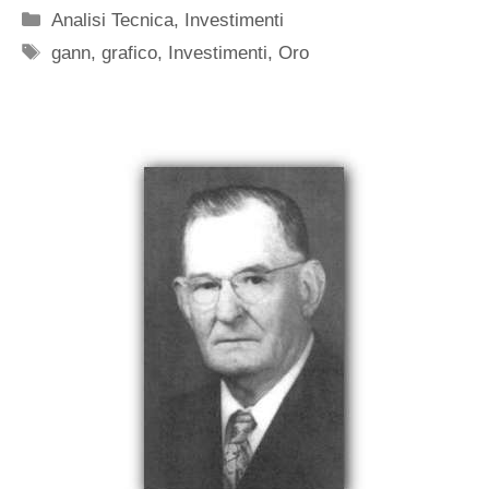
Categorie
Analisi Tecnica
,
Investimenti
Tag
gann
,
grafico
,
Investimenti
,
Oro