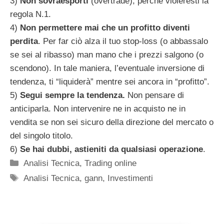
3)
Non sovraesporti
(overtrade), perchè violeresti la
regola N.1.
4)
Non permettere mai che un profitto diventi
perdita
. Per far ciò alza il tuo stop-loss (o abbassalo
se sei al ribasso) man mano che i prezzi salgono (o
scendono). In tale maniera, l’eventuale inversione di
tendenza, ti “liquiderà” mentre sei ancora in “profitto”.
5)
Segui sempre la tendenza.
Non pensare di
anticiparla. Non intervenire ne in acquisto ne in
vendita se non sei sicuro della direzione del mercato o
del singolo titolo.
6)
Se hai dubbi, astieniti da qualsiasi operazione
.
Categorie
Analisi Tecnica
,
Trading online
Tag
Analisi Tecnica
,
gann
,
Investimenti