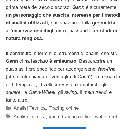
prima metà del secolo scorso:
Gann
è sicuramente
un personaggio che suscita interesse per i metodi
di analisi utilizzati
, che spaziano dalla
geometria
all’
osservazione degli astri
, passando per
studi di
natura religiosa
.
Il contributo in termini di strumenti di analisi che
Mr.
Gann
ci ha lasciato è
smisurato
. Basta aprire un
qualsiasi libro specifico per accorgersene:
fan-line
(altrimenti chiamate “ventaglio di Gann”), la teoria dei
cicli temporali, i livelli di resistenza naturali, gli
square
, la
Gann-Wheel
, gli
swing
, il
main trend
, e
tanto altro.
Categorie
Analisi Tecnica
,
Trading online
Tag
Analisi Tecnica
,
gann
,
trading on line
,
wall street