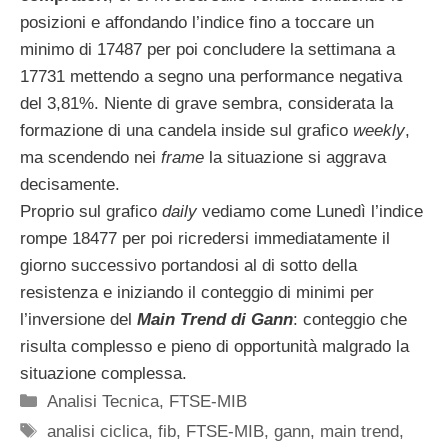
posizioni e affondando l’indice fino a toccare un
minimo di 17487 per poi concludere la settimana a
17731 mettendo a segno una performance negativa
del 3,81%. Niente di grave sembra, considerata la
formazione di una candela inside sul grafico
weekly
,
ma scendendo nei
frame
la situazione si aggrava
decisamente.
Proprio sul grafico
daily
vediamo come Lunedì l’indice
rompe 18477 per poi ricredersi immediatamente il
giorno successivo portandosi al di sotto della
resistenza e iniziando il conteggio di minimi per
l’inversione del
Main Trend di Gann
: conteggio che
risulta complesso e pieno di opportunità malgrado la
situazione complessa.
Categorie
Analisi Tecnica
,
FTSE-MIB
Tag
analisi ciclica
,
fib
,
FTSE-MIB
,
gann
,
main trend
,