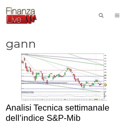
Vai
al
ME
contenuto
gann
Analisi Tecnica settimanale
dell’indice S&P-Mib