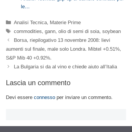
le…
Categorie
Analisi Tecnica
,
Materie Prime
Tag
commodities
,
gann
,
olio di semi di soia
,
soybean
Borsa, riepilogativo 13 novembre 2008: lievi
aumenti sul finale, male solo Londra. Mibtel +0.51%,
S&P Mib 40 +0.92%.
La Bulgaria si da al vino e chiede aiuto all’Italia
Lascia un commento
Devi essere
connesso
per inviare un commento.