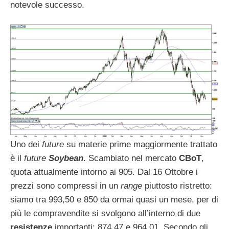
notevole successo.
Uno dei
future
su materie prime maggiormente trattato
è il
future
Soybean
. Scambiato nel mercato
CBoT
,
quota attualmente intorno ai 905. Dal 16 Ottobre i
prezzi sono compressi in un
range
piuttosto ristretto:
siamo tra 993,50 e 850 da ormai quasi un mese, per di
più le compravendite si svolgono all’interno di due
resistenze
importanti: 874,47 e 964,01. Secondo gli