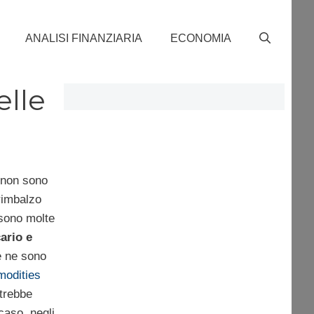
ANALISI FINANZIARIA
ECONOMIA
elle
 non sono
rimbalzo
 sono molte
ario e
e ne sono
odities
trebbe
caso, negli