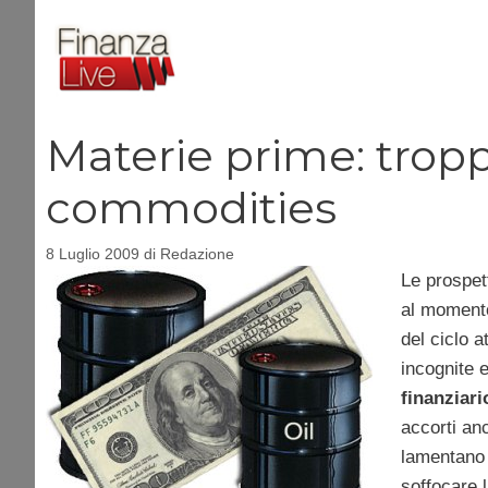
Vai
al
contenuto
Materie prime: troppa
commodities
8 Luglio 2009
di
Redazione
Le prospett
al momento
del ciclo 
incognite e
finanziari
accorti anc
lamentano
soffocare l