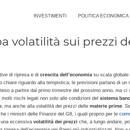
INVESTIMENTI
POLITICA ECONOMICA
 volatilità sui prezzi d
ive di ripresa e di
crescita dell’economia
su scala globale
 chiare riguardo alla tempistica; le previsioni parlano di un 
atteso a partire dal primo trimestre del prossimo anno, ma ci
 molti rischi legati non solo alle condizioni del
sistema banc
o
, ma anche alla volatilità dei prezzi delle
materie prime
. S
he i ministri delle Finanze del G8, i quali proprio per le
comm
 una eccessiva
volatilità dei prezzi
che, a lungo andare, po
a ripresa dell’economia nei Paesi più industrializzati. Non a 