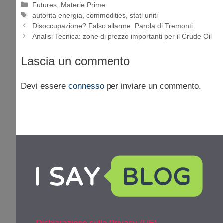
Categorie
Futures
,
Materie Prime
Tag
autorita energia
,
commodities
,
stati uniti
Disoccupazione? Falso allarme. Parola di Tremonti
Analisi Tecnica: zone di prezzo importanti per il Crude Oil
Lascia un commento
Devi essere
connesso
per inviare un commento.
Dichiarazione sulla Privacy (UE)