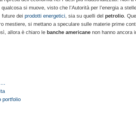
qualcosa si muove, visto che l’Autorità per l’energia a stelle
i future dei
prodotti energetici
, sia su quelli del
petrolio
. Que
loro mestiere, si mettano a speculare sulle materie prime con
sì, allora è chiaro le
banche americane
non hanno ancora i
Il…
ita
 portfolio
…